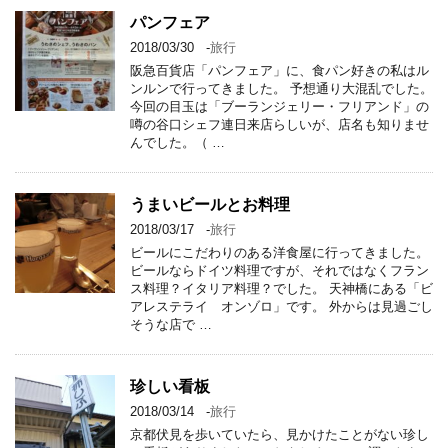
パンフェア
2018/03/30
-
旅行
阪急百貨店「パンフェア」に、食パン好きの私はル
ンルンで行ってきました。 予想通り大混乱でした。
今回の目玉は「ブーランジェリー・フリアンド」の
噂の谷口シェフ連日来店らしいが、店名も知りませ
んでした。（ …
うまいビールとお料理
2018/03/17
-
旅行
ビールにこだわりのある洋食屋に行ってきました。
ビールならドイツ料理ですが、それではなくフラン
ス料理？イタリア料理？でした。 天神橋にある「ビ
アレステライ オンゾロ」です。 外からは見過ごし
そうな店で …
珍しい看板
2018/03/14
-
旅行
京都伏見を歩いていたら、見かけたことがない珍し