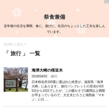
祭食兼備
定年後の生活を満喫。食に、遊びに、生活のちょっとした工夫を楽しん
でいます。
HOME
>
旅行
>
「 旅行 」 一覧
海津大崎の桜並木
2018/04/02
-
旅行
日本桜名所100選に選ばれた絶景が、滋賀県「海津
大崎」にあります。 旅行パンフレットの見頃が4月
5日から15日でしたが、この暖かさで1週間以上満開
が早まっているので、大丈夫だろうと湖西線「マキ
ノ」に行 …