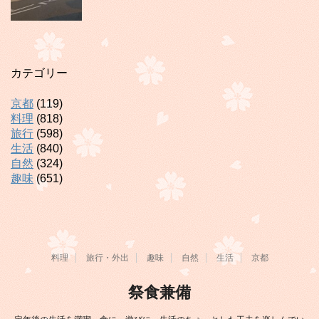
カテゴリー
京都
(119)
料理
(818)
旅行
(598)
生活
(840)
自然
(324)
趣味
(651)
料理
旅行・外出
趣味
自然
生活
京都
祭食兼備