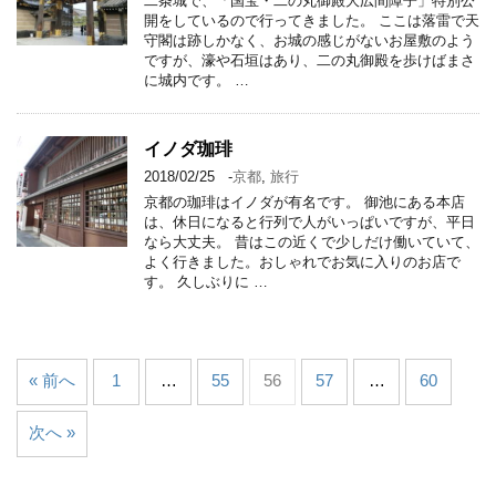
二条城で、「国宝・二の丸御殿大広間障子」特別公
開をしているので行ってきました。 ここは落雷で天
守閣は跡しかなく、お城の感じがないお屋敷のよう
ですが、濠や石垣はあり、二の丸御殿を歩けばまさ
に城内です。 …
イノダ珈琲
2018/02/25
-
京都
,
旅行
京都の珈琲はイノダが有名です。 御池にある本店
は、休日になると行列で人がいっぱいですが、平日
なら大丈夫。 昔はこの近くで少しだけ働いていて、
よく行きました。おしゃれでお気に入りのお店で
す。 久しぶりに …
« 前へ
1
…
55
56
57
…
60
次へ »