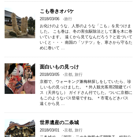
こも巻きオバケ
2018/03/06
-
旅行
お化けのような、人形のような「こも」を見つけま
した。 こも巻は、冬の害虫駆除法として藁を木に巻
いています。 遠くから見てなんだろう？と近づいて
いくと・・・ 南国の「ソテツ」を、寒さから守るた
めに巻いて …
面白いもの見っけ
2018/03/05
-
京都
,
旅行
京都で、ウォーキング兼梅林探しをしていたら、珍
しいもの見っけました。 ＊外人観光客用2階建てバ
ス（天井なし） ガイドさん付でした。ついに京都に
もこのようなバス登場ですね。 ＊市電もどきバス
遠くから見 …
世界遺産の二条城
2018/03/01
-
京都
,
旅行