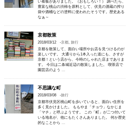
い看板がありました。（おもしろい！） 調べたら、
豊富な桃山の渋柿を原料として、伏見の酒蔵の搾り
袋や酒桶などの塗料に使われたそうです。歴史ある
なぁ～
京都散策
2018/03/12
-
京都
,
旅行
京都を散策して、面白い場所やお店を見つけるのが
楽しいです。 大通りから1本入った道にも、さすが
京都！という店から、今時のしゃれた店までありま
す。 今日は二条城近辺の散策しました。 喫茶店で
園芸店のよう …
不思議な町
2018/03/08
-
旅行
京都市伏見区桃山町を歩いていると、面白い住所を
多く見かけました。 ももやま「チョウ」なかじま
「マチ」と呼ぶようです。 この「町」が二つ付いて
いる地名が、他にもたくさんありました。 何か歴史
的なことから …