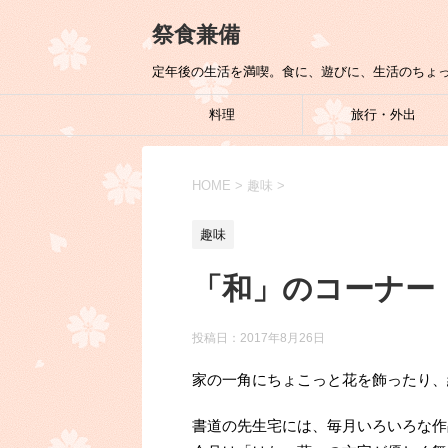
祭食兼備
定年後の生活を満喫。食に、遊びに、生活のちょ
料理
旅行・外出
HOME
>
趣味
>
趣味
「和」のコーナー
投稿日：
2017年8月26日
家の一角にちょこっと花を飾ったり、
書道の先生宅には、毎月いろいろな作