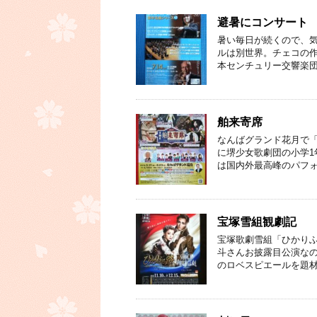
避暑にコンサート
暑い毎日が続くので、気
ルは別世界。チェコの作
本センチュリー交響楽団
舶来寄席
なんばグランド花月で「
に堺少女歌劇団の小学1
は国内外最高峰のパフォ
宝塚雪組観劇記
宝塚歌劇雪組「ひかりふる
斗さんお披露目公演なの
のロベスピエールを題材