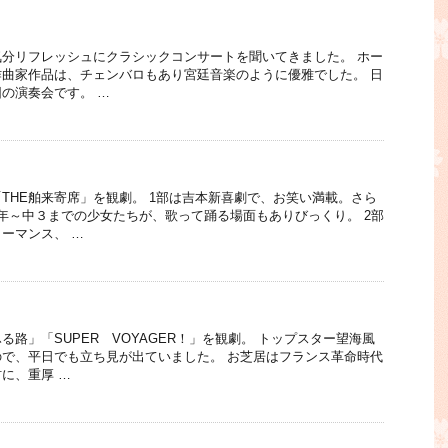
分リフレッシュにクラシックコンサートを聞いてきました。 ホー
曲家作品は、チェンバロもあり宮廷音楽のように優雅でした。 日
の演奏会です。 …
THE舶来寄席」を観劇。 1部は吉本新喜劇で、お笑い満載。さら
年～中３までの少女たちが、歌って踊る場面もありびっくり。 2部
ーマンス、 …
路」「SUPER VOYAGER！」を観劇。 トップスター望海風
で、平日でも立ち見が出ていました。 お芝居はフランス革命時代
に、重厚 …