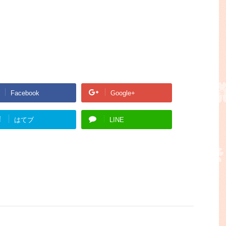
Facebook
Google+
!
はてブ
LINE