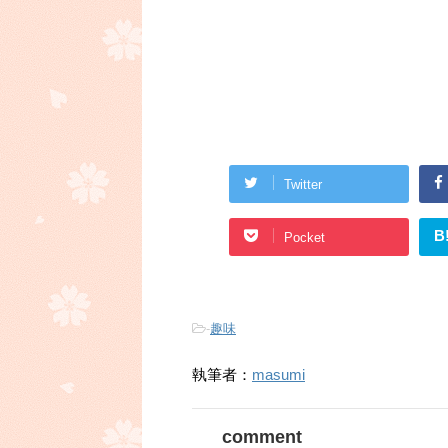
Twitter
B
Pocket
-
趣味
執筆者：
masumi
comment