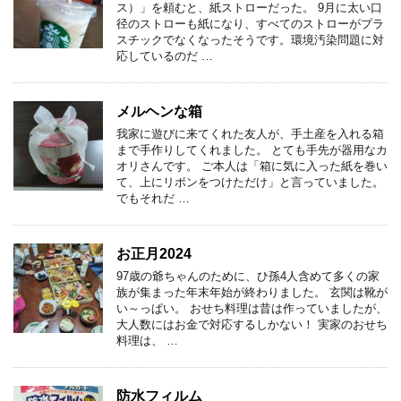
ス）」を頼むと、紙ストローだった。 9月に太い口
径のストローも紙になり、すべてのストローがプラ
スチックでなくなったそうです。環境汚染問題に対
応しているのだ …
メルヘンな箱
我家に遊びに来てくれた友人が、手土産を入れる箱
まで手作りしてくれました。 とても手先が器用なカ
オリさんです。 ご本人は「箱に気に入った紙を巻い
て、上にリボンをつけただけ」と言っていました。
でもそれだ …
お正月2024
97歳の爺ちゃんのために、ひ孫4人含めて多くの家
族が集まった年末年始が終わりました。 玄関は靴が
い～っぱい。 おせち料理は昔は作っていましたが、
大人数にはお金で対応するしかない！ 実家のおせち
料理は、 …
防水フィルム