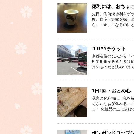
徳利には、おちょ
先日、備前焼徳利をゲッ
度、自宅・実家を探しま
ら、「金」になるのにと
１DAYチケット
京都在住の友人から「バ
所で用事があるときは使
けのものだと決めつけて
1日1回・おとめ心
我家の化粧前は、私を毎
くさいなぁが薄れる、こ
ょ！ 化粧品の上に掛け
ボンボンドロップ