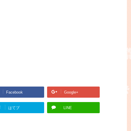
Facebook
Google+
!
はてブ
LINE