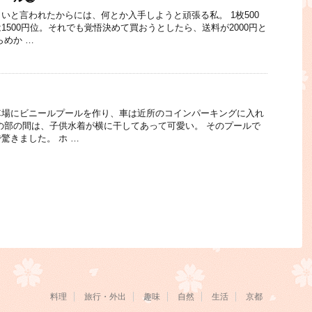
いと言われたからには、何とか入手しようと頑張る私。 1枚500
1500円位。それでも覚悟決めて買おうとしたら、送料が2000円と
らめか …
車場にビニールプールを作り、車は近所のコインパーキングに入れ
の部の間は、子供水着が横に干してあって可愛い。 そのプールで
驚きました。 ホ …
料理
旅行・外出
趣味
自然
生活
京都