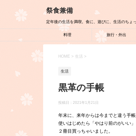
祭食兼備
定年後の生活を満喫。食に、遊びに、生活のちょ
料理
旅行・外出
HOME
>
生活
>
生活
黒革の手帳
投稿日：
2021年1月21日
年末に、来年からは今までと違う手帳
使いはじめたら「やはり前のがいい」
２冊目買っちゃいました。