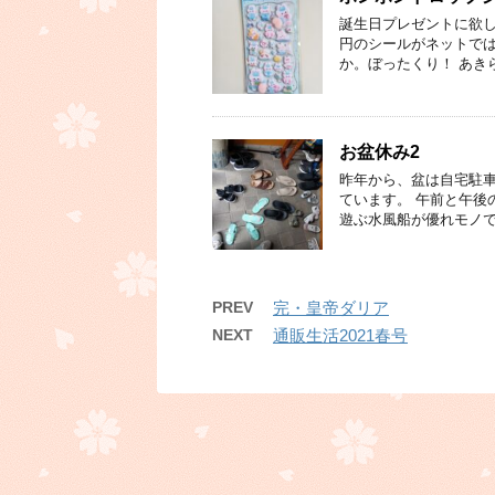
誕生日プレゼントに欲し
円のシールがネットでは
か。ぼったくり！ あき
お盆休み2
昨年から、盆は自宅駐
ています。 午前と午後
遊ぶ水風船が優れモノで
PREV
完・皇帝ダリア
NEXT
通販生活2021春号