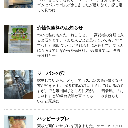
ゴムはパンツゴムが少しあったが足りなく、探し廻
って見つけ …
介護保険料のお知らせ
ついに私にも来た「おしらせ」！ 高齢者の分類に入
ると届きます。（まだ人ごとと思っていても、すぐ
でっせ） 働いているときは会社にお任せで、なぁん
にも考えていなかった保険料。 65歳までは、医療
保険料と一 …
ジーパンの穴
家事していたら、どうしてもズボンの膝が薄くなり
穴が開きます。 拭き掃除の時は注意してはいるので
すが、でも毎回同じところに穴が。 「若者風」「お
しゃれ」と60歳台後半が言っても、「みすぼらし
い」と家族に …
ハッピーサブレ
素敵な面白いサブレを頂きました。ケーニヒスクロ