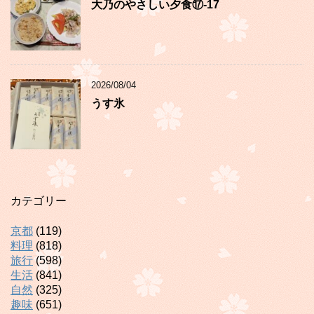
大乃のやさしい夕食⑰-17
2026/08/04
うす氷
カテゴリー
京都
(119)
料理
(818)
旅行
(598)
生活
(841)
自然
(325)
趣味
(651)