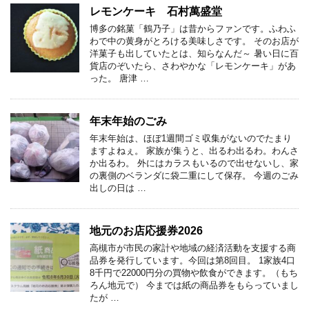
レモンケーキ 石村萬盛堂
博多の銘菓「鶴乃子」は昔からファンです。ふわふ
わで中の黄身がとろける美味しさです。 そのお店が
洋菓子も出していたとは、知らなんだ～ 暑い日に百
貨店のぞいたら、さわやかな「レモンケーキ」があ
った。 唐津 …
年末年始のごみ
年末年始は、ほぼ1週間ゴミ収集がないのでたまり
ますよねぇ。 家族が集うと、出るわ出るわ。わんさ
か出るわ。 外にはカラスもいるので出せないし、家
の裏側のベランダに袋二重にして保存。 今週のごみ
出しの日は …
地元のお店応援券2026
高槻市が市民の家計や地域の経済活動を支援する商
品券を発行しています。今回は第8回目。 1家族4口
8千円で22000円分の買物や飲食ができます。（もち
ろん地元で） 今までは紙の商品券をもらっていまし
たが …