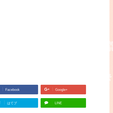
Facebook
Google+
!
はてブ
LINE