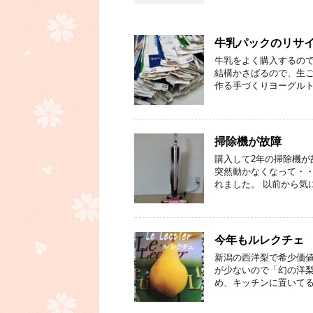
牛乳パックのリサ
牛乳をよく購入するので
結構かさばるので、生ご
作る手づくりヨーグルト
掃除機が故障
購入して2年の掃除機が
突然動かなくなって・・
れました。 以前から気
今年もルレクチェ
新潟の西洋梨で希少価
が少ないので「幻の洋梨
め、キッチンに置いてる