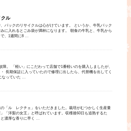
イクル
、パックのリサイクルは心がけています。 というか、牛乳パック
みに入れるとごみ袋が満杯になります。 朝食の牛乳と、牛乳から
で、1週間に8 …
故障。 「軽い」にこだわって店舗で1番軽いのを購入しましたが、
・ 長期保証に入っていたので修理に出したら、代替機を出してく
になっていた …
値の「ル レクチェ」をいただきました。栽培がむつかしく生産量
」「洋梨の女王」と呼ばれています。収穫後60日も追熟するた
と濃厚な香りに早く …