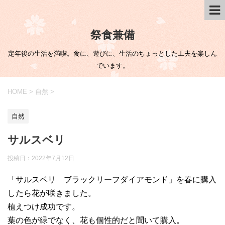
祭食兼備
定年後の生活を満喫。食に、遊びに、生活のちょっとした工夫を楽しん
でいます。
HOME
>
自然
>
自然
サルスベリ
投稿日：
2022年7月12日
「サルスベリ ブラックリーフダイアモンド」を春に購入
したら花が咲きました。
植えつけ成功です。
葉の色が緑でなく、花も個性的だと聞いて購入。