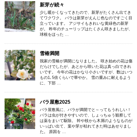
新芽が続々
少し暖かくなってきたので、新芽がたくさん出てき
てワクワク。 バラは新芽がえんじ色なのですごく目
立っています。 アジサイもきれいな黄緑色の新芽
が。 昨年のチューリップはたくさん咲きましたが、
球根をほった …
雪椿満開
我家の雪椿が満開になりました。 咲き始めの花は傷
だらけでしたが、あとから咲いた花は真っ白できれ
いです。 今年の花はかなり小さいですが、数はいつ
もの1､5倍くらいで華やか。 雪の重みに耐えるよう
に、下部 …
バラ屋敷2025
バラ屋敷風に、バラが満開でと～ってもうれしい！
バラは虫が付きやすいので、しょっちゅう観察して
は薬をまいて駆除。 幹や枝から木屑のようなものが
いっぱい出て、葉や芽が枯れてきた時はあせりまし
た。 原因を …