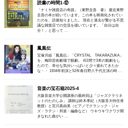
読書の時間1-⑫
「ナミヤ雑貨店の奇蹟」（東野圭吾 著） 最近東野
圭吾の本が続いています。この本も映画化されてい
たのを、読後知りました。 現在と過去が繋がる不思
議な雑貨店での交流を描いています。「自分は自
分！」と思って …
鳳凰伝
宝塚月組「鳳凰伝」「CRYSTAL TAKARAZUKA」
を、梅田芸術劇場で観劇。 4日間で3本の観劇をし
たので、幸せな気分いっぱいと少々疲れてきたか
な・・ 1934年初演と52年春日野八千代主演の時 …
音楽の宝石箱2025-4
大阪音楽大学公開講座の最終回は「ジャズクラリネ
ットのたのしみ」 講師は鈴木孝紀（大阪音大特任准
教授）と宮川真由美（ピアノでクラシック・ジャ
ズ・ラテン・邦楽・編曲など） ウキウキワクワク聞
きなれた曲がい …