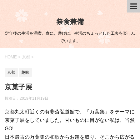
祭食兼備
定年後の生活を満喫。食に、遊びに、生活のちょっとした工夫を楽しん
でいます。
HOME
>
京都
>
京都
趣味
京菓子展
投稿日：
2019年11月19日
京都丸太町近くの有斐斎弘道館で、「万葉集」をテーマに
京菓子展をしていました。甘いものに目がない私は、当然
GO!
日本最古の万葉集の和歌からお題を取り、そこから広がる