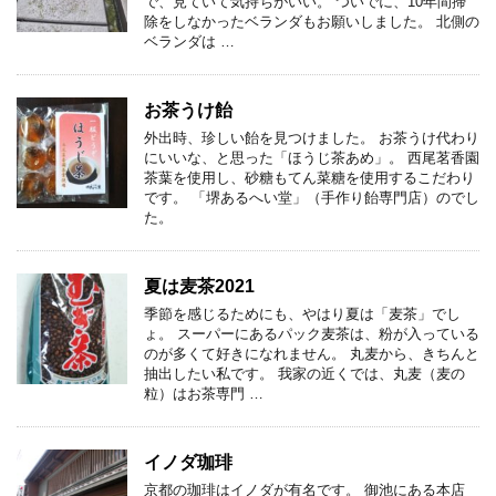
で、見ていて気持ちがいい。 ついでに、10年間掃
除をしなかったベランダもお願いしました。 北側の
ベランダは …
お茶うけ飴
外出時、珍しい飴を見つけました。 お茶うけ代わり
にいいな、と思った「ほうじ茶あめ」。 西尾茗香園
茶葉を使用し、砂糖もてん菜糖を使用するこだわり
です。 「堺あるへい堂」（手作り飴専門店）のでし
た。
夏は麦茶2021
季節を感じるためにも、やはり夏は「麦茶」でし
ょ。 スーパーにあるパック麦茶は、粉が入っている
のが多くて好きになれません。 丸麦から、きちんと
抽出したい私です。 我家の近くでは、丸麦（麦の
粒）はお茶専門 …
イノダ珈琲
京都の珈琲はイノダが有名です。 御池にある本店