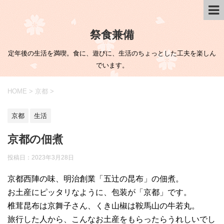
祭食兼備
定年後の生活を満喫。食に、遊びに、生活のちょっとした工夫を楽しん
でいます。
HOME
>
京都
>
京都
生活
京都の佃煮
投稿日：
2023年3月28日
京都西陣の味、明治創業「五辻の昆布」の佃煮。
お土産にピッタリなように、包装が「京都」です。
椎茸昆布は京舞子さん、くき山椒は鞍馬山の牛若丸。
旅行した人から、こんなお土産をもらったらうれしいでし