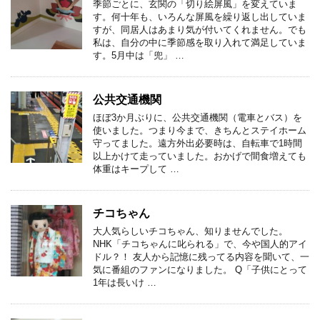
季節ごとに、玄関の「切り絵屏風」を変えていま
す。何十年も、いろんな屏風を繰り返し出していま
すが、同居人はあまり気が付いてくれません。でも
私は、自分の中に季節感を取り入れて満足していま
す。5月中は「兜」 …
公共交通機関
ほぼ3か月ぶりに、公共交通機関（電車とバス）を
使いました。つまり今まで、きちんとステイホーム
守ってました。遠方外出必要時は、自転車で1時間
以上かけて走っていました。おかげで間食増えても
体重はキープして …
チコちゃん
大人気らしいチコちゃん、知りませんでした。
NHK「チコちゃんに叱られる」で、今や国人的アイ
ドル？！ 友人から記憶に残ってる内容を聞いて、一
気に番組のファンになりました。 Q「子供にとって
1年は長いけ …