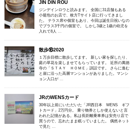
JIN DIN ROU
ジンデインロウと読みます。 全国に31店舗もある
小籠包のお店で、枚方Tサイト店に行ってきまし
た。 テラス席や個室もあり、今回は誕生日祝いなの
でプラス3千円の個室で。 しかし3歳と1歳の幼児を
入れて8人 …
散歩⑯2020
１万歩目標に散歩してます。 新しい家を探したり、
庭の草花を楽しませてもらっています。 近所の萬徳
寺の「ＳＴＡＹ ＨＯＭＥ」訓話です。 さらに進む
と崖に沿った高層マンションがありました。マンシ
ョン入口が …
JRのWENSカード
30年以上前にいただいた「JR西日本 WENS ギフ
トカード」2万円分。 乗り物券としか使えないと言
われた記憶がある。私は長距離乗車券は安売り店で
買うので、忘れたまま眠っていました。 偶然ネット
で見た …