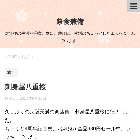
祭食兼備
定年後の生活を満喫。食に、遊びに、生活のちょっとした工夫を楽しん
でいます。
HOME
>
旅行
>
旅行
刺身屋八重桜
投稿日：
2019年8月30日
久しぶりの大阪天満の商店街！刺身屋八重桜に行きまし
た。
ちょうど4周年記念祭、お刺身が全品380円セール中。ラ
ッキーでした。