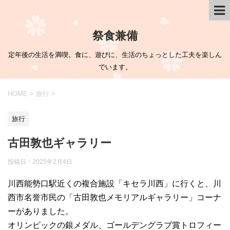
祭食兼備
定年後の生活を満喫。食に、遊びに、生活のちょっとした工夫を楽しん
でいます。
HOME
>
旅行
>
旅行
古田敦也ギャラリー
投稿日：
2025年2月4日
川西能勢口駅近くの複合施設「キセラ川西」に行くと、川
西市名誉市民の「古田敦也メモリアルギャラリー」コーナ
ーがありました。
オリンピックの銀メダル、ゴールデングラブ賞トロフィー