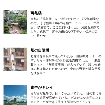
萬亀楼
京都の「萬亀楼」をご存知ですか？ 1722年創業な
ので、ほぼ創業300年の老舗で、ミシュラン二つ星
店。 披露宴で、ここに伺いました。 お庭も素敵で
した。式包丁（宮中の儀式の包丁使い）伝承の店
で、雅やか …
畑の自販機
あぜ道を自転車で走っていたら、自販機見っけ。 の
ぞいたら一律100円のお野菜販売機でした。 「無農
薬トマト」「無農薬玉葱」が入っていて、珍し物好
きの私は購入したかったが、中のお野菜が購入意欲
を掻き立て …
青空がキレイ
まだまだ猛暑で、日々ぐったりですね。 目の前に青
空と入道雲が広がっている。 ビルがない土手の上を
走ると、空が大きく見えて気持ちがイイです。