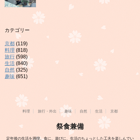
カテゴリー
京都
(119)
料理
(818)
旅行
(598)
生活
(840)
自然
(325)
趣味
(651)
料理
旅行・外出
趣味
自然
生活
京都
祭食兼備
定年後の生活を満喫。食に、遊びに、生活のちょっとした工夫を楽しんでい