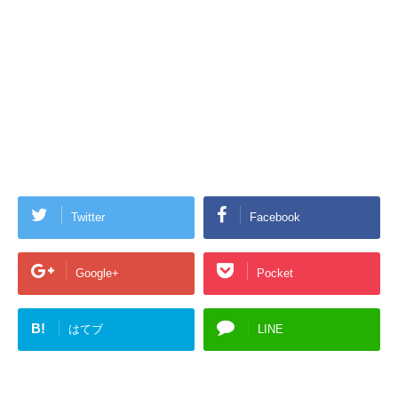
Twitter
Facebook
Google+
Pocket
B!
はてブ
LINE