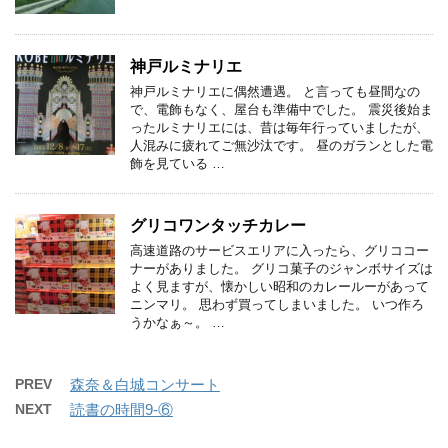
神戸ルミナリエ
神戸ルミナリエに偶然遭遇。 と言っても昼間なの
で、電飾もなく、屋台も準備中でした。 震災後始ま
ったルミナリエには、昔は毎年行っていましたが、
人混みに疲れてご無沙汰です。 昼のガランとした電
飾を見ている …
グリコワンタッチカレー
高速道路のサービスエリアに入ったら、グリココー
ナーがありました。 グリコ菓子のジャンボサイズは
よく見ますが、懐かしい昭和のカレールーがあって
ニンマリ。 思わず買ってしまいました。 いつ作ろ
うかなぁ～。 …
PREV
森奈＆白城コンサート
NEXT
読書の時間9-⑥