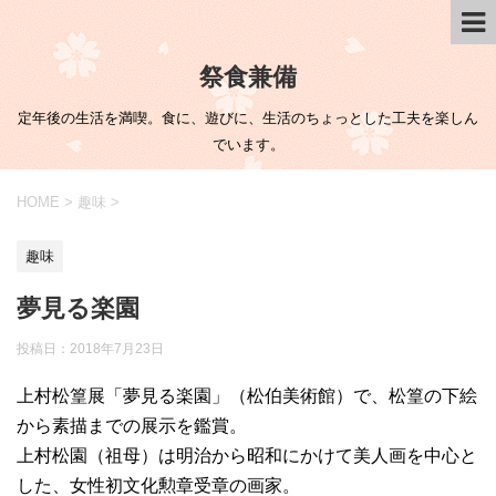
祭食兼備
定年後の生活を満喫。食に、遊びに、生活のちょっとした工夫を楽しん
でいます。
HOME
>
趣味
>
趣味
夢見る楽園
投稿日：
2018年7月23日
上村松篁展「夢見る楽園」（松伯美術館）で、松篁の下絵
から素描までの展示を鑑賞。
上村松園（祖母）は明治から昭和にかけて美人画を中心と
した、女性初文化勲章受章の画家。