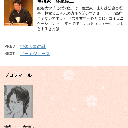
落語家 林家染二
龍谷大学「心の講座」で、落語家・上方落語協会理
事 林家染二さんの講座を聞いてきました。（高座
じゃないですよ） 「共笑共生～心をつむぐコミュニ
ケーション～」 笑って楽しくコミュニケーションを
とる生き方は …
PREV
継体天皇の謎
NEXT
ゴーヤジュース
プロフィール
性別：「女性」