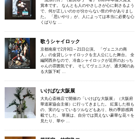
賞本です。 なんとも人のやさしさが心に刺さるよう
で、何が正しいのかが分からない世の中がありまし
た。 「思いやり」が、人によっては本当に必要な心
くばりな …
歌うシャイロック
京都南座で2月9日～21日公演。 「ヴェニスの商
人」の金貸しシャイロックを主人公にした舞台。 全
編関西弁なので、冷血シャイロックが近所のおっち
ゃんの雰囲気です。 そしてヴェニスが、通天閣のあ
る大阪下町 …
いけばな大阪展
大丸心斎橋店で開催の「いけばな大阪展」（大阪府
華道家協会主催）に行ってきました。 紅葉した枝も
の、実のなっているツルなどもあり、秋の季節感満
載でした。 華展は、自分では買えない豪華な花々を
見たり、華や …