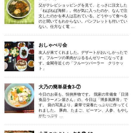
父がテレビショッピングを見て、とっさに注文した
「ねばねば海鮮」。何が気に入ったのか、なんで注
文したのかを本人は忘れている。どうやって食べる
のと聞いてもわからない。パンフレットも付いてい
ない。仕方なく電 …
おしゃべり会
友人が来てくれました。デザートがおいしかったで
す。フルーツの果肉がぷるるんゼリーになってま
す。金閣寺近くの「フルーツパーラー クリケッ
ト」
大乃の簡単昼食3-⑦
今日のお昼も、恒例丼物です。 我家の常備食「日清
食品ラーメン屋さん」の、今日は「博多風豚骨」で
す。 袋の写真より、豪華で栄養たっぷりに作ってく
れました。 豚肉、たまご、ピーマン、人参、もやし
がたっぷり …