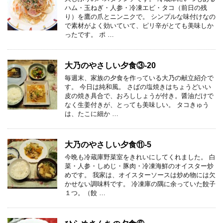
ハム・玉ねぎ・人参・冷凍エビ・タコ（前日の残
り）を鷹の爪とニンニクで。 シンプルな味付けなの
で素材がよく効いていて、ピリ辛がとても美味しか
ったです。 ポ …
大乃のやさしい夕食③-20
毎週末、家族の夕食を作っている大乃の献立紹介で
す。 今日は純和風。 さばの塩焼きはちょうどいい
皮の焼き具合で、おろししょうが付き。醤油だけで
なく生姜付きが、とっても美味しい。 タコきゅう
は、たこに細か …
大乃のやさしい夕食⑪-5
今晩も冷蔵庫野菜室をきれいにしてくれました。 白
菜・人参・しめじ・豚肉・冷凍海鮮のオイスター炒
めです。 我家は、オイスターソースは炒め物には欠
かせない調味料です。 冷凍庫の隅に余っていた餃子
１つ。（餃 …