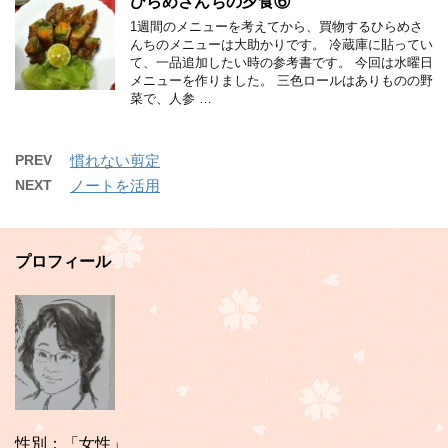
ひらめさんちの夕食⑥
1週間のメニューを考えてから、買物するひらめさ
んちのメニューは大助かりです。 冷蔵庫に貼ってい
て、一品追加したい時の参考書です。 今回は水曜日
メニューを作りました。 三色ロールはありものの野
菜で、人参 …
PREV
慣れない剪定
NEXT
ノートを活用
プロフィール
性別：「女性」