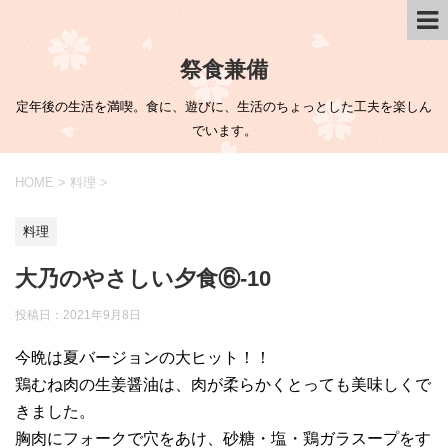
祭食兼備
定年後の生活を満喫。食に、遊びに、生活のちょっとした工夫を楽しん
でいます。
HOME
>
料理
>
料理
大乃のやさしい夕食⑥-10
投稿日：
2021年9月8日
今晩は夏バージョンの大ヒット！！
鶏むね肉の生姜醤油は、肉が柔らかくとっても美味しくで
きました。
胸肉にフォークで穴をあけ、砂糖・塩・鶏ガラスープをす