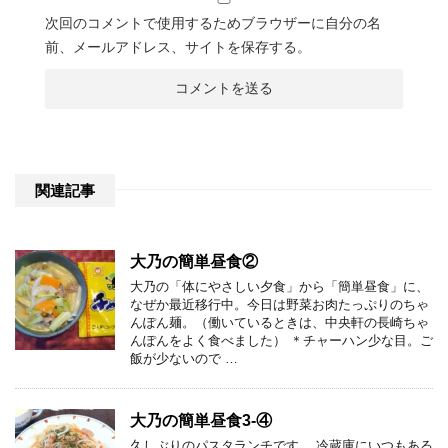
次回のコメントで使用するためブラウザーに自分の名
前、メールアドレス、サイトを保存する。
関連記事
大乃の簡単昼食②
大乃の「体にやさしい夕食」から「簡単昼食」に、
なぜか最近移行中。今日は野菜お肉たっぷりのちゃ
んぽん麺。（働いているときは、中央軒の長崎ちゃ
んぽんをよく食べました） ＊チャーハン少な目。ご
飯が少ないので …
大乃の簡単昼食3-④
久しぶりのパスタランチです。 冷蔵庫にいつもある