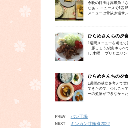
今晩の目玉は高級魚「さ
なぁ～ ニュースで1匹
メニューは骨抜き塩サン
ひらめさんちの夕
1週間メニューを考えて
豚しょうが焼 キャベツ
し 木曜 ブリとエリン
ひらめさんちの夕食
1週間の献立を考えて買
てきたので、少しこって
ーの煮物ができなかった
PREV
パン工場
NEXT
キンカン甘露煮2022