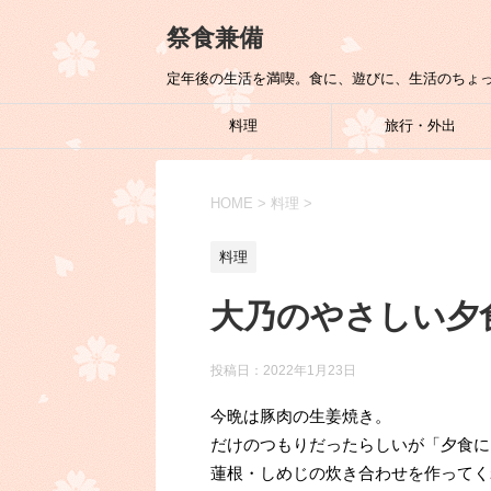
祭食兼備
定年後の生活を満喫。食に、遊びに、生活のちょ
料理
旅行・外出
HOME
>
料理
>
料理
大乃のやさしい夕食
投稿日：
2022年1月23日
今晩は豚肉の生姜焼き。
だけのつもりだったらしいが「夕食に
蓮根・しめじの炊き合わせを作ってく