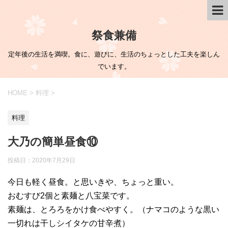
祭食兼備
定年後の生活を満喫。食に、遊びに、生活のちょっとした工夫を楽しん
でいます。
HOME
>
料理
>
料理
大乃の簡単昼食⑩
投稿日：
2020年7月29日
今日も軽く昼食。と思いきや、ちょっと重い。
おむすび2個と素麺と八宝菜です。
素麺は、とろろをかけ食べやすく。（ナマコのような黒い
一切れは干しシイタケの甘辛煮）