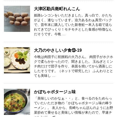
大津区勘兵衛町れんこん
姫路レンコンをいただきました。真っ白で、かたち
がよく、連なっています。迫力あるわぁ真空パック
で、昔年末に購入していた新巻鮭一本入る箱で送ら
れてきてびっくり！モチモチとした食感が特徴なん
だそうです。今晩 …
大乃のやさしい夕食⑬-19
今晩は肉団子に初挑戦の大乃さん。 肉団子がホクホ
クで柔らかかったので、聞きました。 玉ねぎとミン
チ肉だけで団子を作り、表面を焼いてから酒蒸しに
したそうです。（ネットで研究した） ふんわりとと
ても美味し …
かぼちゃポタージュ味
「美味しいのかなぁ・・」と、食べるのをためらっ
ていたいただき物の「かぼちゃポタージュ味の棒ラ
ーメン」。 友人から、長崎ちゃんぽんのようにお野
菜炒めて乗せると美味しい情報が来たので、早速チ