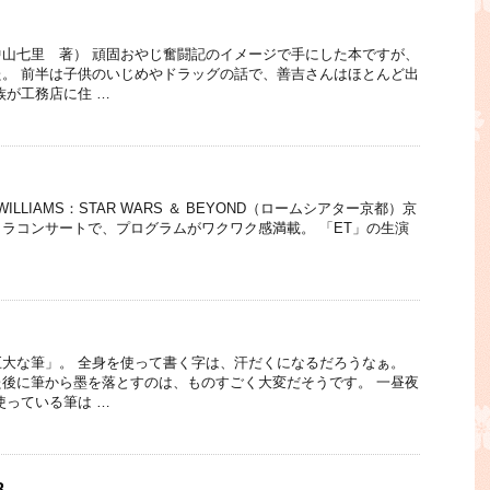
山七里 著） 頑固おやじ奮闘記のイメージで手にした本ですが、
。 前半は子供のいじめやドラッグの話で、善吉さんはほとんど出
族が工務店に住 …
HN WILLIAMS：STAR WARS ＆ BEYOND（ロームシアター京都）京
ラコンサートで、プログラムがワクワク感満載。 「ET」の生演
大な筆」。 全身を使って書く字は、汗だくになるだろうなぁ。
後に筆から墨を落とすのは、ものすごく大変だそうです。 一昼夜
使っている筆は …
8