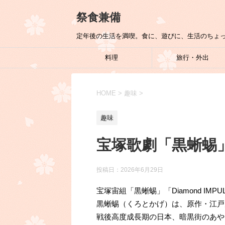
祭食兼備
定年後の生活を満喫。食に、遊びに、生活のちょ
料理
旅行・外出
HOME
>
趣味
>
趣味
宝塚歌劇「黒蜥蜴
投稿日：
2026年6月29日
宝塚宙組「黒蜥蜴」「Diamond IMP
黒蜥蜴（くろとかげ）は、原作・江戸
戦後高度成長期の日本、暗黒街のあや