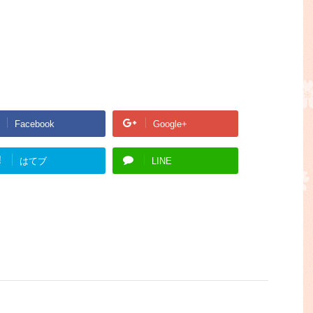
Facebook
Google+
!
はてブ
LINE