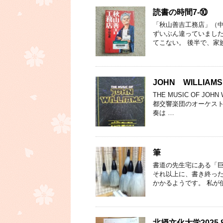
読書の時間7-⑩
「秋山善吉工務店」（中
ずいぶん違っていました
てこない。 後半で、家
JOHN WILLIAMS
THE MUSIC OF JO
都交響楽団のオーケスト
奏は …
筆
書道の先生宅にある「巨
それ以上に、書き終った
かかるようです。 私が
北摂文化大学2025.