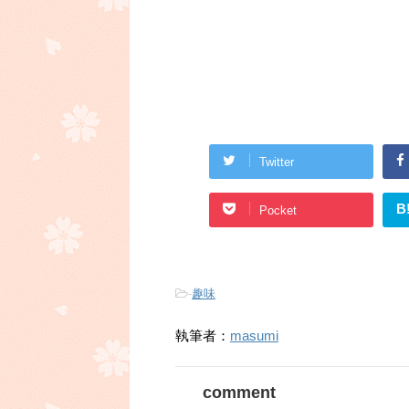
Twitter
B
Pocket
-
趣味
執筆者：
masumi
comment