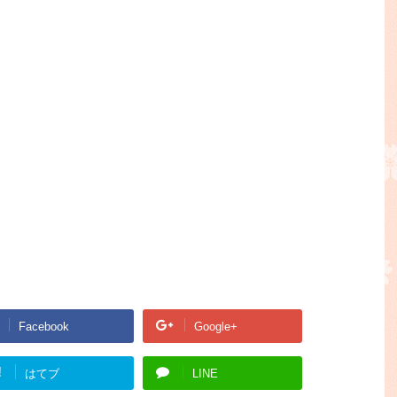
Facebook
Google+
!
はてブ
LINE