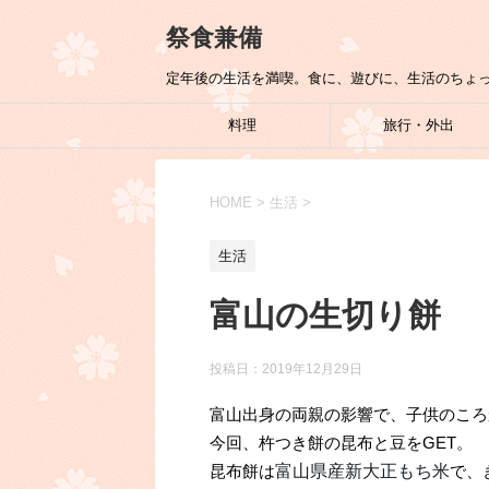
祭食兼備
定年後の生活を満喫。食に、遊びに、生活のちょ
料理
旅行・外出
HOME
>
生活
>
生活
富山の生切り餅
投稿日：
2019年12月29日
富山出身の両親の影響で、子供のころ
今回、杵つき餅の昆布と豆をGET。
昆布餅は
富山県産新大正もち米
で、