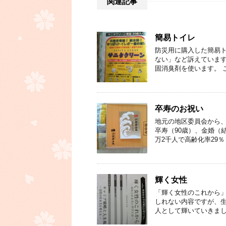
関連記事
簡易トイレ
防災用に購入した簡易ト
ない」など訴えています
固消臭剤を使います。 
卒寿のお祝い
地元の地区委員会から、
卒寿（90歳）、金婚（結
万2千人で高齢化率29％
輝く女性
「輝く女性のこれから」
しれない内容ですが、生
人として輝いていきまし