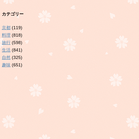
カテゴリー
京都
(119)
料理
(818)
旅行
(598)
生活
(841)
自然
(325)
趣味
(651)