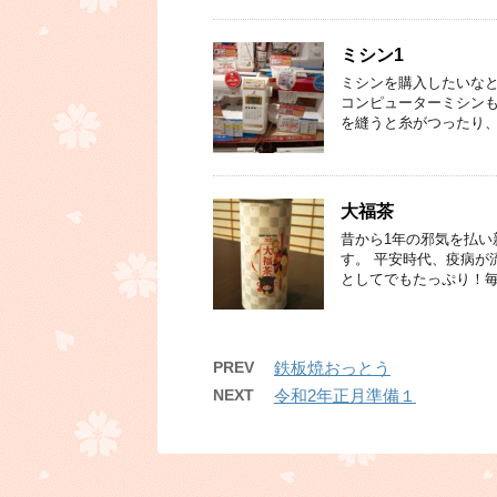
ミシン1
ミシンを購入したいなと
コンピューターミシンも
を縫うと糸がつったり、
大福茶
昔から1年の邪気を払
す。 平安時代、疫病が
としてでもたっぷり！毎
PREV
鉄板焼おっとう
NEXT
令和2年正月準備１