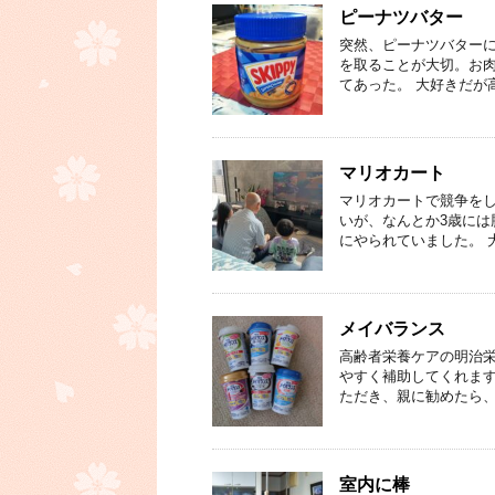
ピーナツバター
突然、ピーナツバターに
を取ることが大切。お
てあった。 大好きだが
マリオカート
マリオカートで競争をし
いが、なんとか3歳に
にやられていました。 
メイバランス
高齢者栄養ケアの明治栄養
やすく補助してくれます
ただき、親に勧めたら、
室内に棒