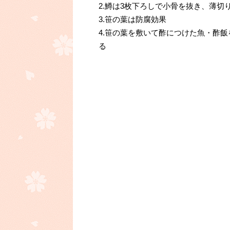
2.鱒は3枚下ろしで小骨を抜き、薄切
3.笹の葉は防腐効果
4.笹の葉を敷いて酢につけた魚・酢
る