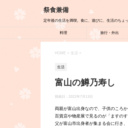
祭食兼備
定年後の生活を満喫。食に、遊びに、生活のちょ
料理
旅行・外出
HOME
>
生活
>
生活
富山の鱒乃寿し
投稿日：
2022年7月13日
両親が富山出身なので、子供のころか
百貨店や物産展で見るのが「ますのす
父が富山市出身者が集まる会に行き、