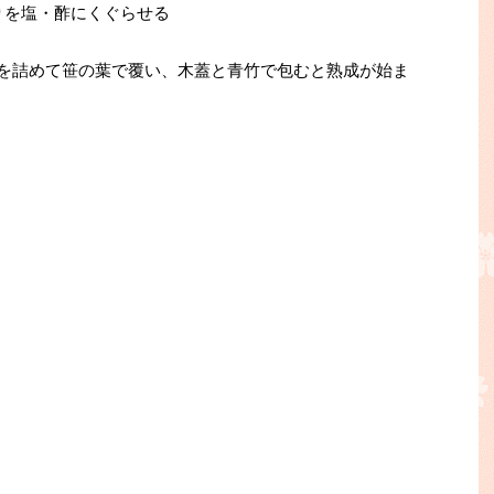
りを塩・酢にくぐらせる
飯を詰めて笹の葉で覆い、木蓋と青竹で包むと熟成が始ま