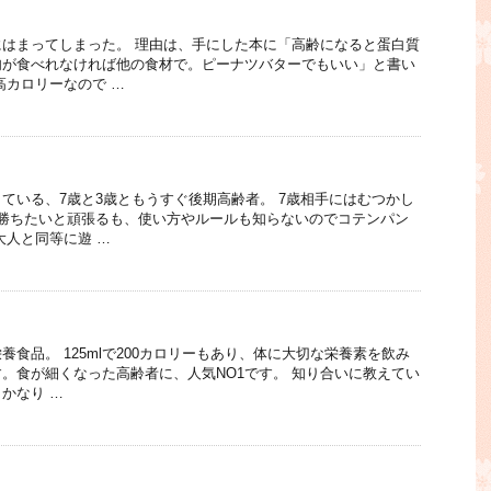
はまってしまった。 理由は、手にした本に「高齢になると蛋白質
肉が食べれなければ他の食材で。ピーナツバターでもいい」と書い
高カロリーなので …
ている、7歳と3歳ともうすぐ後期高齢者。 7歳相手にはむつかし
は勝ちたいと頑張るも、使い方やルールも知らないのでコテンパン
大人と同等に遊 …
食品。 125mlで200カロリーもあり、体に大切な栄養素を飲み
。食が細くなった高齢者に、人気NO1です。 知り合いに教えてい
かなり …