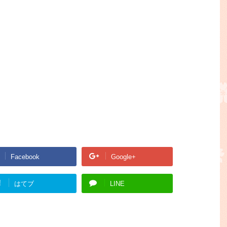
Facebook
Google+
!
はてブ
LINE