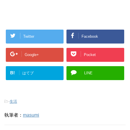
Twitter
Facebook
Google+
Pocket
B!
はてブ
LINE
-
生活
執筆者：
masumi