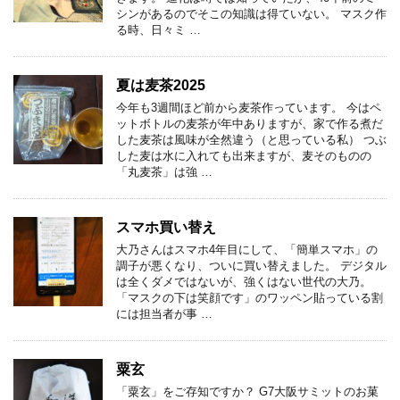
シンがあるのでそこの知識は得ていない。 マスク作
る時、日々ミ …
夏は麦茶2025
今年も3週間ほど前から麦茶作っています。 今はペ
ットボトルの麦茶が年中ありますが、家で作る煮だ
した麦茶は風味が全然違う（と思っている私） つぶ
した麦は水に入れても出来ますが、麦そのものの
「丸麦茶」は強 …
スマホ買い替え
大乃さんはスマホ4年目にして、「簡単スマホ」の
調子が悪くなり、ついに買い替えました。 デジタル
は全くダメではないが、強くはない世代の大乃。
「マスクの下は笑顔です」のワッペン貼っている割
には担当者が事 …
粟玄
「粟玄」をご存知ですか？ G7大阪サミットのお菓