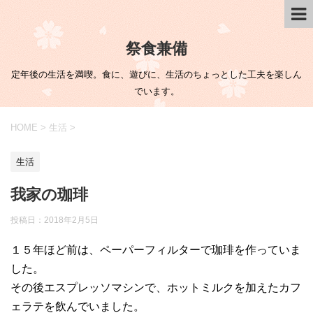
祭食兼備
定年後の生活を満喫。食に、遊びに、生活のちょっとした工夫を楽しん
でいます。
HOME
>
生活
>
生活
我家の珈琲
投稿日：
2018年2月5日
１５年ほど前は、ペーパーフィルターで珈琲を作っていま
した。
その後エスプレッソマシンで、ホットミルクを加えたカフ
ェラテを飲んでいました。