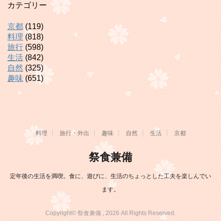
カテゴリー
京都
(119)
料理
(818)
旅行
(598)
生活
(842)
自然
(325)
趣味
(651)
料理
旅行・外出
趣味
自然
生活
京都
祭食兼備
定年後の生活を満喫。食に、遊びに、生活のちょっとした工夫を楽しんでい
ます。
Copyright© 祭食兼備 , 2026 All Rights Reserved.