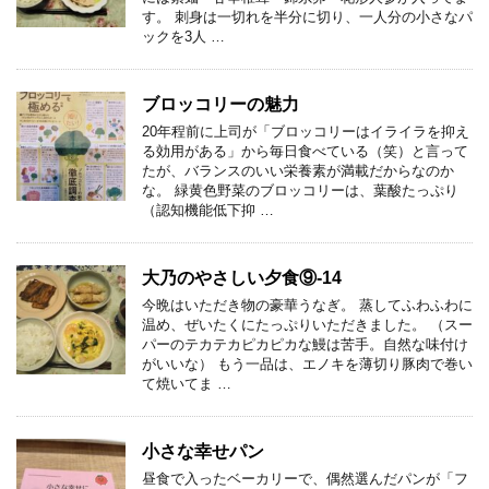
す。 刺身は一切れを半分に切り、一人分の小さなパ
ックを3人 …
ブロッコリーの魅力
20年程前に上司が「ブロッコリーはイライラを抑え
る効用がある」から毎日食べている（笑）と言って
たが、バランスのいい栄養素が満載だからなのか
な。 緑黄色野菜のブロッコリーは、葉酸たっぷり
（認知機能低下抑 …
大乃のやさしい夕食⑨-14
今晩はいただき物の豪華うなぎ。 蒸してふわふわに
温め、ぜいたくにたっぷりいただきました。 （スー
パーのテカテカピカピカな鰻は苦手。自然な味付け
がいいな） もう一品は、エノキを薄切り豚肉で巻い
て焼いてま …
小さな幸せパン
昼食で入ったベーカリーで、偶然選んだパンが「フ