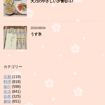
大乃のやさしい夕食⑰-17
2026/08/04
うす氷
カテゴリー
京都
(119)
料理
(818)
旅行
(598)
生活
(841)
自然
(325)
趣味
(651)