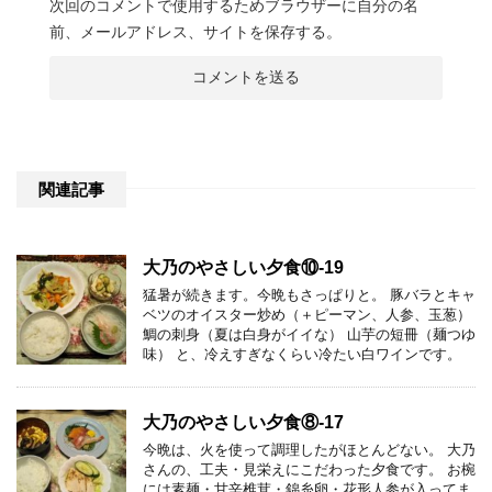
次回のコメントで使用するためブラウザーに自分の名
前、メールアドレス、サイトを保存する。
関連記事
大乃のやさしい夕食⑩-19
猛暑が続きます。今晩もさっぱりと。 豚バラとキャ
ベツのオイスター炒め（＋ピーマン、人参、玉葱）
鯛の刺身（夏は白身がイイな） 山芋の短冊（麺つゆ
味） と、冷えすぎなくらい冷たい白ワインです。
大乃のやさしい夕食⑧-17
今晩は、火を使って調理したがほとんどない。 大乃
さんの、工夫・見栄えにこだわった夕食です。 お椀
には素麺・甘辛椎茸・錦糸卵・花形人参が入ってま