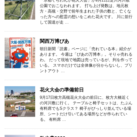
「水都くらわんか花火大会」が9月21日淀川河川敷
公園でおこなわれます。 打ち上げ発数は、地元枚
方・高槻・交野で前年生まれた子供の数と、亡くな
った方への慰霊の想いをこめた花火です。 川に並行
して国道が走 …
関西万博ぴあ
朝日新聞「読書」ページに「売れている本」紹介が
あります。 今週は「ぴあの万博本」。そりゃ売れる
わ。 だって現地で地図は売っているが、列を作って
いる。 スマホだけでは全体像が分からないし、プリ
ントアウト …
花火大会の準備前日
9月17日枚方高槻花火大会の前日に、枚方大橋近く
の河川敷に行く。 テーブルと椅子セットは、たぶん
有料席でもSクラス？ 椅子がびっしり並んでいる場
所、シートだけ引いてある場所などが作られてい
る。 有料席 …