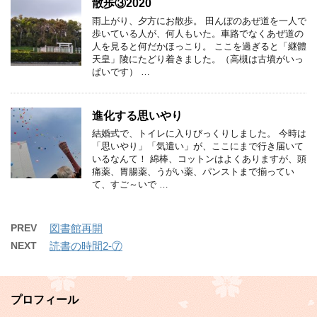
散歩③2020
雨上がり、夕方にお散歩。 田んぼのあぜ道を一人で
歩いている人が、何人もいた。車路でなくあぜ道の
人を見ると何だかほっこり。 ここを過ぎると「継體
天皇」陵にたどり着きました。（高槻は古墳がいっ
ぱいです） …
進化する思いやり
結婚式で、トイレに入りびっくりしました。 今時は
「思いやり」「気遣い」が、ここにまで行き届いて
いるなんて！ 綿棒、コットンはよくありますが、頭
痛薬、胃腸薬、うがい薬、パンストまで揃ってい
て、すご～いで …
PREV
図書館再開
NEXT
読書の時間2-⑦
プロフィール