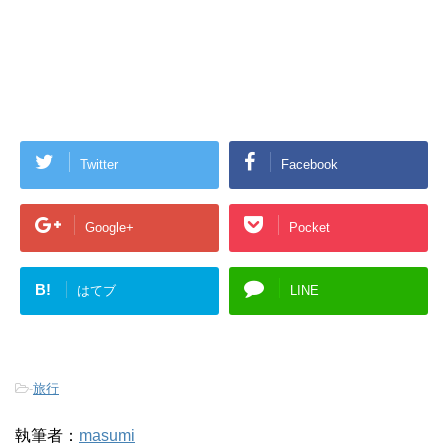
Twitter
Facebook
Google+
Pocket
B!
はてブ
LINE
-
旅行
執筆者：
masumi