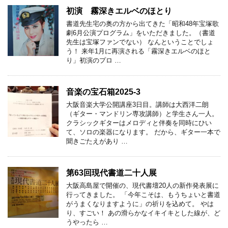
初演 霧深きエルベのほとり
書道先生宅の奥の方から出てきた「昭和48年宝塚歌
劇6月公演プログラム」をいただきました。（書道
先生は宝塚ファンでない） なんということでしょ
う！ 来年1月に再演される「霧深きエルベのほと
り」初演のプロ …
音楽の宝石箱2025-3
大阪音楽大学公開講座3日目。講師は大西洋二朗
（ギター・マンドリン専攻講師）と学生さん一人。
クラシックギターはメロディと伴奏を同時にひい
て、ソロの楽器になります。 だから、ギター一本で
聞きごたえがあり …
第63回現代書道二十人展
大阪高島屋で開催の、現代書壇20人の新作発表展に
行ってきました。 「今年こそは、もうちょいと書道
がうまくなりますように」の祈りを込めて。 やは
り、すごい！ あの滑らかなイキイキとした線が、ど
うやったら …