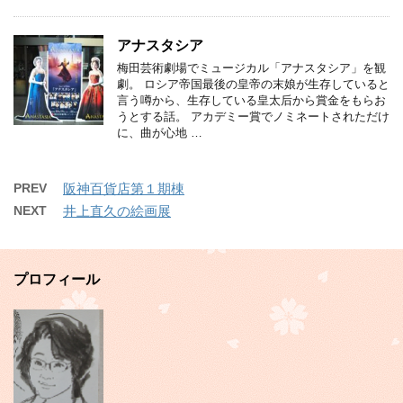
アナスタシア
梅田芸術劇場でミュージカル「アナスタシア」を観
劇。 ロシア帝国最後の皇帝の末娘が生存していると
言う噂から、生存している皇太后から賞金をもらお
うとする話。 アカデミー賞でノミネートされただけ
に、曲が心地 …
PREV
阪神百貨店第１期棟
NEXT
井上直久の絵画展
プロフィール