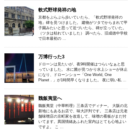
軟式野球発祥の地
京都をぶらぶら歩いていたら、「軟式野球発祥の
地」碑を見つけました。 建物がツタでからまれて甲
子園みたいと思って近づいたら、碑が立っていた。
（ツタは枯れていました） 調べたら、旧成徳中学校
で日本最初の …
万博行った3
ドローンは見たいが、夜9時開催はつらいなぁと思
っていました。 水に菌が見つかり水上ショーが休止
になり、ドローンショー「One World, One
Planet．」が1時間早くなりました。 夜に弱い私 …
魏飯夷堂へ
魏飯夷堂（中華料理）三条店でディナー。 大阪の北
新地にもあるお店で、味大評判です。 三条店は元老
舗味噌店の京町家を改造して、味噌の看板がまだ付
いてます。異国情緒あふれた室内はとても心地よい
ですよ。 こ …