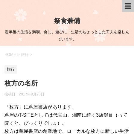
祭食兼備
定年後の生活を満喫。食に、遊びに、生活のちょっとした工夫を楽しん
でいます。
HOME
>
旅行
>
旅行
枚方の名所
投稿日：
2017年9月28日
「枚方」に蔦屋書店があります。
蔦屋のT-SITEとしては代官山、湘南に続く3店舗目（って
聞くと、びっくりでしょ）。
枚方は蔦屋書店の創業地で、ローカルな枚方に新しい生活