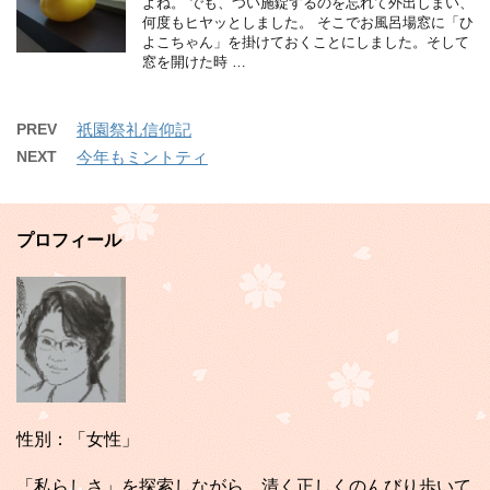
よね。 でも、つい施錠するのを忘れて外出しまい、
何度もヒヤッとしました。 そこでお風呂場窓に「ひ
よこちゃん」を掛けておくことにしました。そして
窓を開けた時 …
PREV
祇園祭礼信仰記
NEXT
今年もミントティ
プロフィール
性別：「女性」
「私らしさ」を探索しながら、清く正しくのんびり歩いて