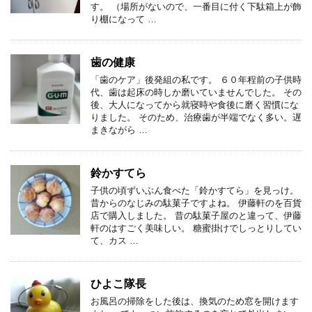
す。 （場所がないので、一番目に付く下駄箱上が飾
り棚になって …
歯の健康
「歯のケア」後発組の私です。 ６０年程前の子供時
代、歯は起床の時しか磨いていませんでした。 その
後、大人になってから就寝時や食後に磨く習慣にな
りました。 そのため、治療歯が半端でなく多い。遅
まきながら …
鈴かすてら
子供の頃ずいぶん食べた「鈴かすてら」を見っけ。
昔からのなじみの駄菓子ですよね。 伊藤軒のを百貨
店で購入しました。 昔の駄菓子屋のと違って、伊藤
軒のはすごく美味しい。 糖蜜掛けでしっとりしてい
て、カス …
ひよこ隊長
お風呂の掃除をした後は、換気のため窓を開けます