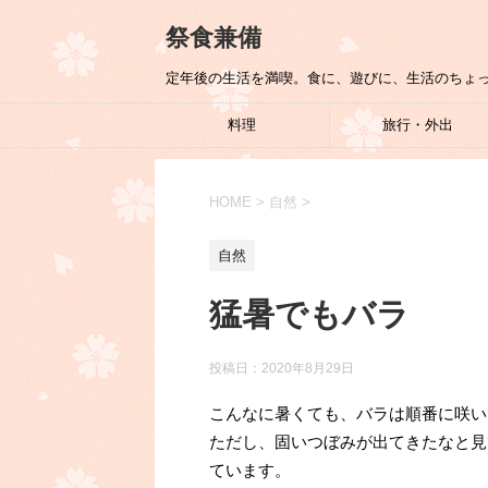
祭食兼備
定年後の生活を満喫。食に、遊びに、生活のちょ
料理
旅行・外出
HOME
>
自然
>
自然
猛暑でもバラ
投稿日：
2020年8月29日
こんなに暑くても、バラは順番に咲い
ただし、固いつぼみが出てきたなと見
ています。