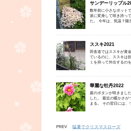
サンデーリップル20
数年前に小さなポット
派に変身して咲き誇って
た。 今年は、気温？陽
ススキ2021
田舎道ではススキが黄金
ているのに、ススキは折
ミを持って外出するのを
華麗な牡丹2022
庭のボタンが咲きました
した。 最近の暖かさが
まる。 その翌日には、
PREV
猛暑でクリスマスローズ