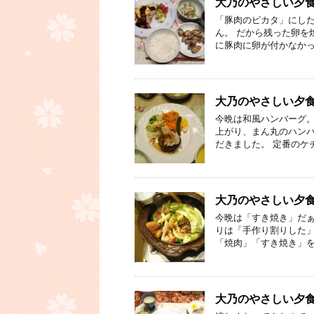
大乃のやさしい夕食⑰
「豚肉のピカタ」にし
ん。 だから残った卵を
に豚肉に卵が付かなかっ
大乃のやさしい夕食
今晩は和風ハンバーグ
上がり、まん丸のハンバ
だきました。 定番のケ
大乃のやさしい夕食④
今晩は「すき焼き」だぁ
りは「手作り割りした」
「焼肉」「すき焼き」を
大乃のやさしい夕食