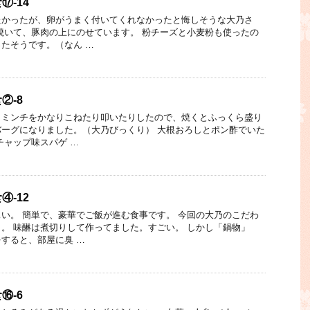
-14
たかったが、卵がうまく付いてくれなかったと悔しそうな大乃さ
焼いて、豚肉の上にのせています。 粉チーズと小麦粉も使ったの
たそうです。（なん …
②-8
。ミンチをかなりこねたり叩いたりしたので、焼くとふっくら盛り
ーグになりました。（大乃びっくり） 大根おろしとポン酢でいた
チャップ味スパゲ …
-12
い。 簡単で、豪華でご飯が進む食事です。 今回の大乃のこだわ
。 味醂は煮切りして作ってました。すごい。 しかし「鍋物」
すると、部屋に臭 …
⑯-6