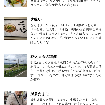
素敵な場所。 友人がピザもいいが以前食べたマッシ
ュルームの前菜が最高！と言うので …
肉吸い
なんばグランド花月（NGK）ビル1階のうどん屋
「千とせ」に入る。 「名物 肉吸い」が美味しそう
なので注文しようとしたら「うどんは入っていませ
んよ」と言われた。 「ご飯が入っているの？」と確
認したら「な …
花火大会の準備
9月17日に枚方高槻「水都くらわんか花火大会」が
あります。 地域と一体にいうことで、枚方高槻の前
年出生数だけ打ち上げるので今年の花火は4704発で
す。 道路沿いなので、車が止まらない様にするため
か有料 …
温泉たまご
湯村温泉を散策していたら、生卵をネットに入れて
売っていました。 それを湯つぼに入れて茹でたら、