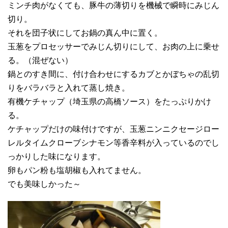
ミンチ肉がなくても、豚牛の薄切りを機械で瞬時にみじん
切り。
それを団子状にしてお鍋の真ん中に置く。
玉葱をプロセッサーでみじん切りにして、お肉の上に乗せ
る。（混ぜない）
鍋とのすき間に、付け合わせにするカブとかぼちゃの乱切
りをバラバラと入れて蒸し焼き。
有機ケチャップ（埼玉県の高橋ソース）をたっぷりかけ
る。
ケチャップだけの味付けですが、玉葱ニンニクセージロー
レルタイムクローブシナモン等香辛料が入っているのでし
っかりした味になります。
卵もパン粉も塩胡椒も入れてません。
でも美味しかった～