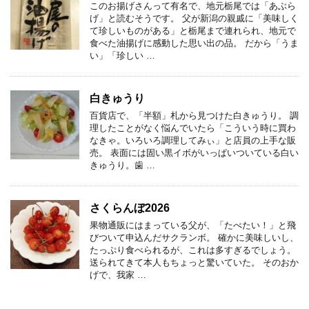
このお揚げさんって有名で、地元栃尾では「あぶら
げ」と読むそうです。 父が新潟の親戚に「美味しく
て珍しいものがある」と栃尾まで連れられ、地元で
食べた油揚げに感動した思い出の品。 だから「うま
い」「珍しい …
白きゅうり
百貨店で、「半額」札から見つけた白きゅうり。 調
理したことがなく悩んでいたら「こういう時に買わ
なきゃ。いろいろ調理してみぃ」と店員の上手な販
売。 表面には固い黒イボがいっぱいついている白い
きゅうり。歯 …
さくらんぼ2026
果物通販にはまっている父が、「たべたい！」と飛
びついて申込んだサクランボ。 確かに美味しいし、
たっぷり食べられるが、これは多すぎるでしょう。
送られてきて本人もちょっと驚いていた。 そのおか
げで、我家 …