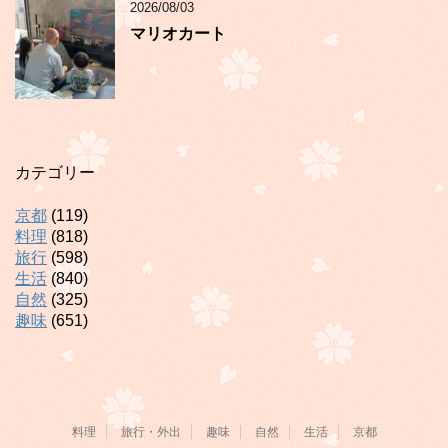
2026/08/03
マリオカート
カテゴリー
京都
(119)
料理
(818)
旅行
(598)
生活
(840)
自然
(325)
趣味
(651)
料理
旅行・外出
趣味
自然
生活
京都