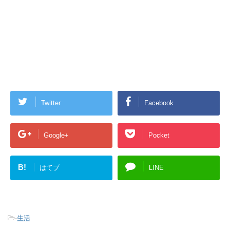
Twitter
Facebook
Google+
Pocket
B!
はてブ
LINE
-
生活