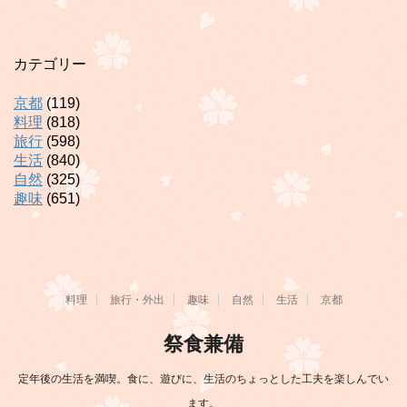
カテゴリー
京都
(119)
料理
(818)
旅行
(598)
生活
(840)
自然
(325)
趣味
(651)
料理
旅行・外出
趣味
自然
生活
京都
祭食兼備
定年後の生活を満喫。食に、遊びに、生活のちょっとした工夫を楽しんでい
ます。