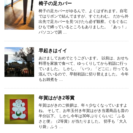
椅子の足カバー
椅子の足カバーがゆるんで、よくはずれます。自宅
ではリボンで結んでますが、すぐたわむ。 だから外
出先で足カバーを見つけたら必ず観察。ぐるぐるに
ひもで縛っているところもありました。 「あっ！」
パソコンで調 …
早起きはイイ
あけましておめでとうございます。 以前は、おせち
料理を家族で食べて、ゆっくりしてから初詣に行っ
ていました。 しかし、「いつ」「どこに」行っても
混んでいるので、早朝初詣に切り替えました。 今年
もお雑煮を …
年賀はがき2等賞
年賀はがきのご挨拶は、年々少なくなっていますよ
ね。 そして、お年玉付き年賀はがき当選商品も昔の
半分以下。 しかし今年は30年ぶりくらいに「ふる
さと便」（2等賞）が当たりました。 切手も「大入
り袋」ふう …