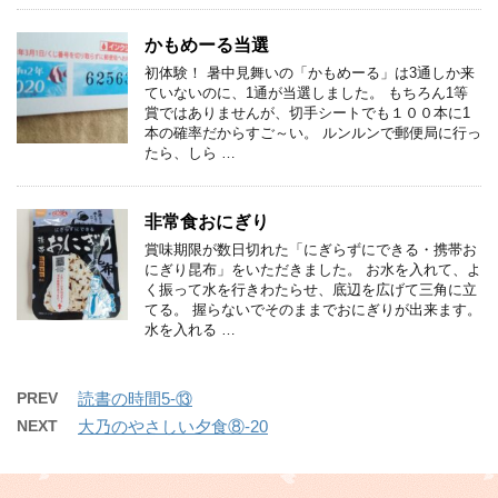
かもめーる当選
初体験！ 暑中見舞いの「かもめーる」は3通しか来
ていないのに、1通が当選しました。 もちろん1等
賞ではありませんが、切手シートでも１００本に1
本の確率だからすご～い。 ルンルンで郵便局に行っ
たら、しら …
非常食おにぎり
賞味期限が数日切れた「にぎらずにできる・携帯お
にぎり昆布」をいただきました。 お水を入れて、よ
く振って水を行きわたらせ、底辺を広げて三角に立
てる。 握らないでそのままでおにぎりが出来ます。
水を入れる …
PREV
読書の時間5-⑬
NEXT
大乃のやさしい夕食⑧-20