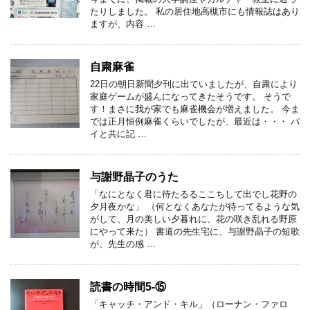
たりしました。 私の居住地高槻市にも情報誌はあり
ますが、内容 …
自粛麻雀
22日の朝日新聞夕刊に出ていましたが、自粛により
家庭ゲームが盛んになってきたそうです。 そうで
す！まさに我が家でも麻雀機会が増えました。 今ま
では正月恒例麻雀くらいでしたが、最近は・・・ パ
イと共に記 …
与謝野晶子のうた
「なにとなく君に待たるるここちして出でし花野の
夕月夜かな」 （何となくあなたが待ってるような気
がして、月の美しい夕暮れに、花の咲き乱れる野原
にやって来た） 書道の先生宅に、与謝野晶子の短歌
が、先生の感 …
読書の時間5-⑮
「キャッチ・アンド・キル」（ローナン・ファロ