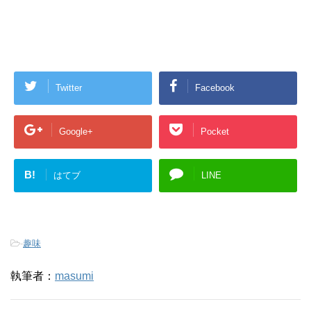
Twitter
Facebook
Google+
Pocket
B!
はてブ
LINE
-
趣味
執筆者：
masumi