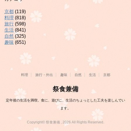
京都
(119)
料理
(818)
旅行
(598)
生活
(841)
自然
(325)
趣味
(651)
料理
旅行・外出
趣味
自然
生活
京都
祭食兼備
定年後の生活を満喫。食に、遊びに、生活のちょっとした工夫を楽しんでい
ます。
Copyright© 祭食兼備 , 2026 All Rights Reserved.