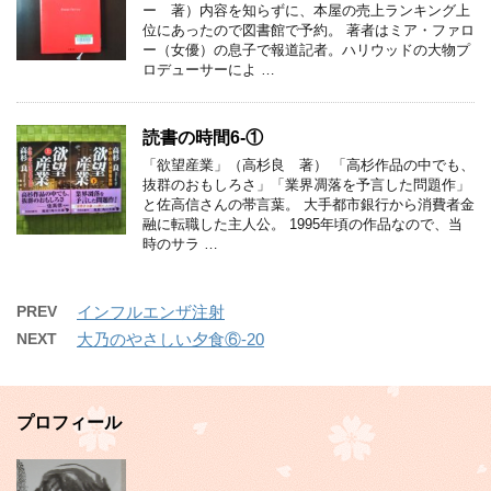
ー 著）内容を知らずに、本屋の売上ランキング上
位にあったので図書館で予約。 著者はミア・ファロ
ー（女優）の息子で報道記者。ハリウッドの大物プ
ロデューサーによ …
読書の時間6-①
「欲望産業」（高杉良 著） 「高杉作品の中でも、
抜群のおもしろさ」「業界凋落を予言した問題作」
と佐高信さんの帯言葉。 大手都市銀行から消費者金
融に転職した主人公。 1995年頃の作品なので、当
時のサラ …
PREV
インフルエンザ注射
NEXT
大乃のやさしい夕食⑥-20
プロフィール