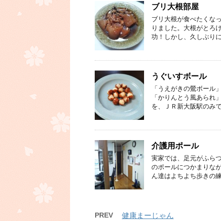
ブリ大根部屋
ブリ大根が食べたくな
りました。大根がとろ
功！しかし、久しぶりに
うぐいすボール
「うえがきの鶯ボール」
「かりんとう風あられ」
を、ＪＲ新大阪駅のみで
介護用ポール
実家では、足元がふらつ
のポールにつかまりなが
ん達はよちよち歩きの練
PREV
健康まーじゃん