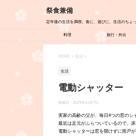
祭食兼備
定年後の生活を満喫。食に、遊びに、生活のちょ
料理
旅行・外出
HOME
>
生活
>
生活
電動シャッター
投稿日：
2025年11月7日
実家の高齢の父が、毎日4つの窓のシ
最近は足元がふらついているので、床
電動シャッターは窓を開けずに雨戸が