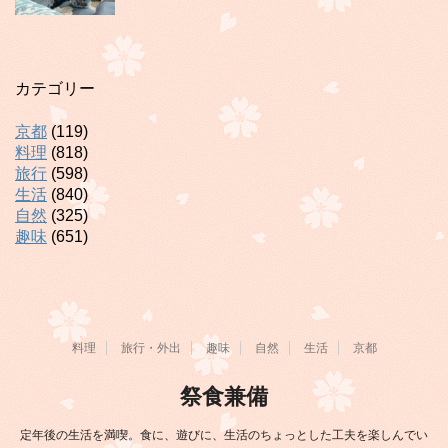
カテゴリー
京都
(119)
料理
(818)
旅行
(598)
生活
(840)
自然
(325)
趣味
(651)
料理
旅行・外出
趣味
自然
生活
京都
祭食兼備
定年後の生活を満喫。食に、遊びに、生活のちょっとした工夫を楽しんでい