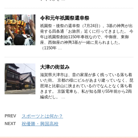
令和元年祇園祭還幸祭
祇園祭・後祭の還幸祭（7月24日）。3基の神輿が出
発する四条通「お旅所」近くに行ってきました。 今
年は祇園祭創始1150年奉祝なので、中御座、東御
座、西御座の神輿3基が一緒に見られました。
（1150年 …
大津の街並み
滋賀県大津市は、昔の家屋が多く残っている落ち着
いた街。 京都の様にビルがあまり建っていなく、琵
琶湖と比叡山に挟まれているのでなんとなく落ち着
きます。 京阪電車も、私が知る限り55年前から2両
編成だし。 …
PREV
スポーツとは何か？
NEXT
祝優勝・興国高校