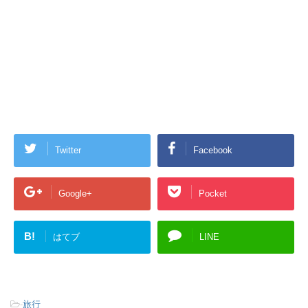
Twitter
Facebook
Google+
Pocket
B!
はてブ
LINE
-
旅行