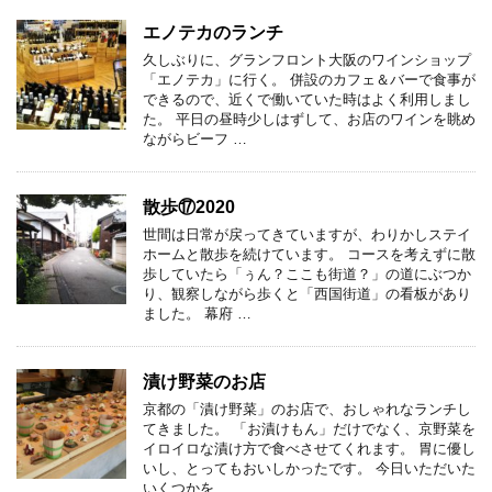
エノテカのランチ
久しぶりに、グランフロント大阪のワインショップ
「エノテカ」に行く。 併設のカフェ＆バーで食事が
できるので、近くで働いていた時はよく利用しまし
た。 平日の昼時少しはずして、お店のワインを眺め
ながらビーフ …
散歩⑰2020
世間は日常が戻ってきていますが、わりかしステイ
ホームと散歩を続けています。 コースを考えずに散
歩していたら「ぅん？ここも街道？」の道にぶつか
り、観察しながら歩くと「西国街道」の看板があり
ました。 幕府 …
漬け野菜のお店
京都の「漬け野菜」のお店で、おしゃれなランチし
てきました。 「お漬けもん」だけでなく、京野菜を
イロイロな漬け方で食べさせてくれます。 胃に優し
いし、とってもおいしかったです。 今日いただいた
いくつかを …