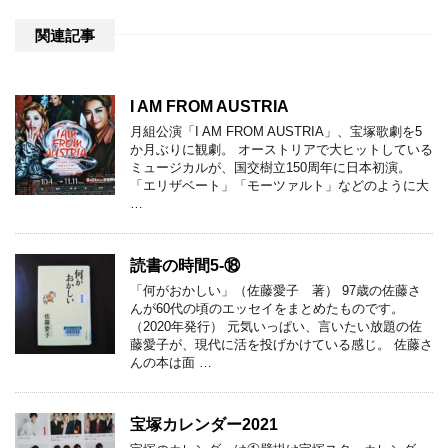
関連記事
I AM FROM AUSTRIA
月組公演「I AM FROM AUSTRIA」、宝塚歌劇を5
か月ぶりに観劇。 オーストリアで大ヒットしている
ミュージカルが、国交樹立150周年に日本初演。
「エリザベート」「モーツァルト」などのように大
…
読書の時間5-⑱
「何がおかしい」（佐藤愛子 著） 97歳の佐藤さ
んが60代の頃のエッセイをまとめたものです。
（2020年発行） 元気いっぱい、言いたい放題の佐
藤愛子が、現代に活を投げかけている感じ。 佐藤さ
んの本は面 …
宝塚カレンダー2021