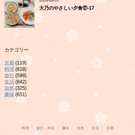
2026/08/05
大乃のやさしい夕食⑰-17
カテゴリー
京都
(119)
料理
(818)
旅行
(598)
生活
(842)
自然
(325)
趣味
(651)
料理
旅行・外出
趣味
自然
生活
京都