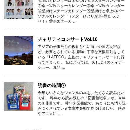
宝塚のカレンダーは①壁掛け宝塚スターカレンダー
②卓上宝塚スターカレンダー③卓上宝塚カレンダー
④壁掛けステージカレンダー⑤壁掛けと卓上のパー
ソナルカレンダー（スターひとりが1年間たっぷ
り！）⑥ポスターカ …
チャリティコンサートVol.16
アジアの子供たちの教育と生活向上や国内災害な
ど、必要とされている援助に丁寧な支援活動をして
いる「LAFFOO」主催のチャリティコンサートに行
ってきました。 私にとっては、久しぶりのディナー
ショー。真琴 …
読書の時間⑦
今年もいろんなジャンルの本を、たくさん読みたい
です。 昨年から読み残しの「図書館戦争」が、今年
の１冊目です。 昨年末図書館で、あまりにも汚く読
みつくされている文庫本を棚で見つけました。 映画
やアニメに …