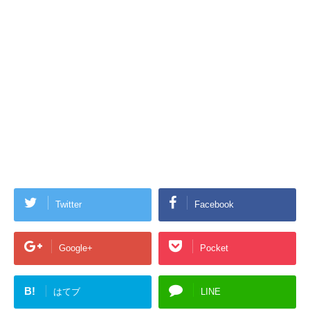
Twitter
Facebook
Google+
Pocket
B!
はてブ
LINE