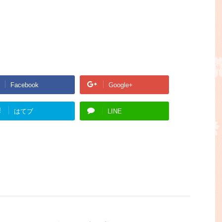
Facebook
Google+
!
はてブ
LINE