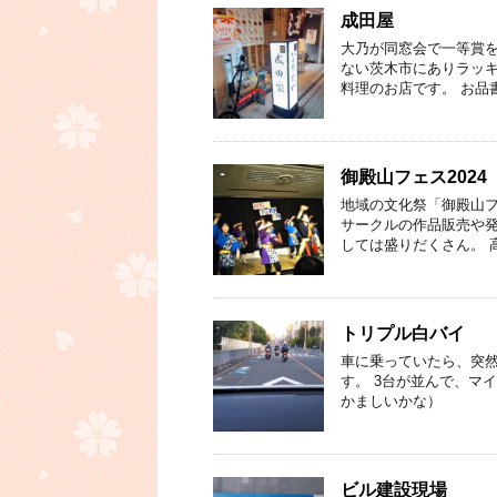
成田屋
大乃が同窓会で一等賞を
ない茨木市にありラッキ
料理のお店です。 お品
御殿山フェス2024
地域の文化祭「御殿山フ
サークルの作品販売や発
しては盛りだくさん。 
トリプル白バイ
車に乗っていたら、突然
す。 3台が並んで、マ
かましいかな）
ビル建設現場