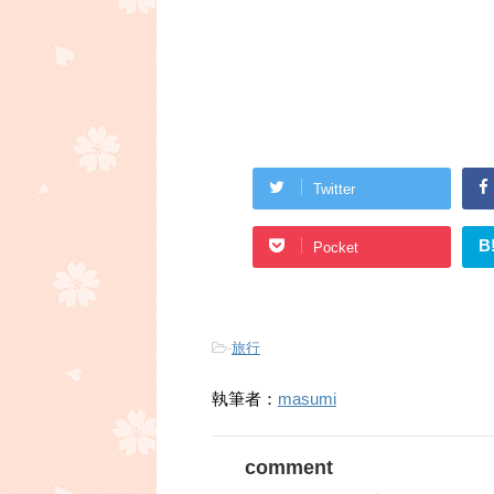
Twitter
B
Pocket
-
旅行
執筆者：
masumi
comment