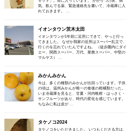
キット」。筒に入っています。 かかりつけ医、病
気、飲んでる薬、緊急連絡先を書いて、冷蔵庫に入
れておきます。 …
イオンタウン茨木太田
イオンタウンが1年前に近所にできて、やっと行っ
てきました。 なぜか我家の近所はスーパー乱立で、
行くのを忘れていたんですよね。 （徒歩圏内にダイ
エー、関西スーパー、万代、業務スーパー、中堅の
マルヤス） …
みかんみかん
今は、多くの種類のみかんが出回っています。子供
の頃は、温州みかんが唯一の食後の柑橘類だった。
いま冷蔵庫を見ると、甘夏・河内晩柑・はっさく・
サンフルーツがあり、時代の変化を感じています。
ちなみに私は皮が …
タケノコ2024
タケノコをいただきました。 いつもくださる方は、