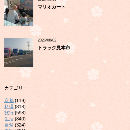
マリオカート
2026/08/02
トラック見本市
カテゴリー
京都
(119)
料理
(818)
旅行
(598)
生活
(840)
自然
(324)