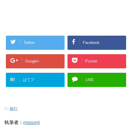
Twitter
Facebook
Google+
Pocket
B!
はてブ
LINE
-
旅行
執筆者：
masumi