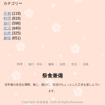
カテゴリー
京都
(119)
料理
(818)
旅行
(598)
生活
(840)
自然
(325)
趣味
(651)
料理
旅行・外出
趣味
自然
生活
京都
祭食兼備
定年後の生活を満喫。食に、遊びに、生活のちょっとした工夫を楽しんでい
ます。
Copyright© 祭食兼備 , 2026 All Rights Reserved.