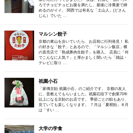
ろでチョビチョビお腹を満たし、最後に冷蕎麦で締
めるのがイイ。 関西では有名な「土山人」(どさん
じん）でいた …
マルシン餃子
京都の東山を歩いていたら、お店前に行列発見！ 私
の好きな「餃子」とあるので、「マルシン飯店」横
の直売店で「熟成豚肉生餃子」を購入。 店員に「何
でこんなに人気？」と厚かましく聞いたら「雑誌・
テレビに取り …
祇園小石
「家傳京飴 祇園小石」のご紹介です。 京都の友人
に、昔教えてもらいました。祇園石段下で創業70年
以上になる京飴のお店です。 季節ごとの飴もあり、
見ていても楽しくなります。 ７月は「夏柑飴」８月
は「すい …
大学の学食