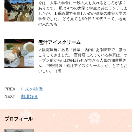
今は、大学の学食に一般の人も入れるところが多く
あります。 私は４つの大学で学生と共にランチしま
したが、１番綺麗で美味しいのが深草の龍谷大学の
学食でした。 どう見ても6０代？70代？って、地元
の人たちも …
煮汁アイスクリーム
大阪淀屋橋にある「神宗」店内にある喫茶で、ほっ
こりしてきました。 百貨店に入っている神宗は、オ
ープン前からほぼ毎日行列ができる人気の佃煮屋さ
ん。 神宗特製「煮汁アイスクリーム」が、とてもお
いしい。（煮 …
PREV
年末の準備
NEXT
珈琲好き
プロフィール