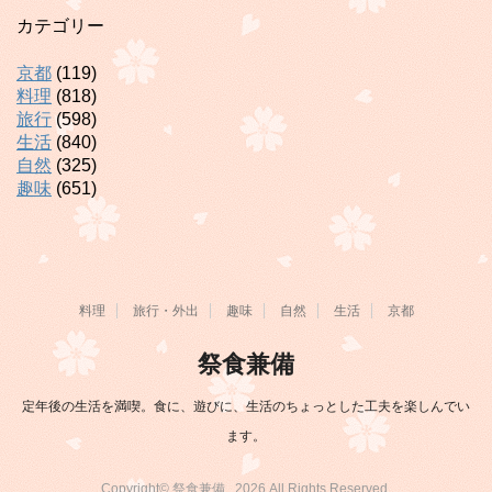
カテゴリー
京都
(119)
料理
(818)
旅行
(598)
生活
(840)
自然
(325)
趣味
(651)
料理
旅行・外出
趣味
自然
生活
京都
祭食兼備
定年後の生活を満喫。食に、遊びに、生活のちょっとした工夫を楽しんでい
ます。
Copyright© 祭食兼備 , 2026 All Rights Reserved.