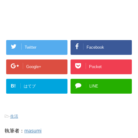
Twitter
Facebook
Google+
Pocket
B!
はてブ
LINE
-
生活
執筆者：
masumi