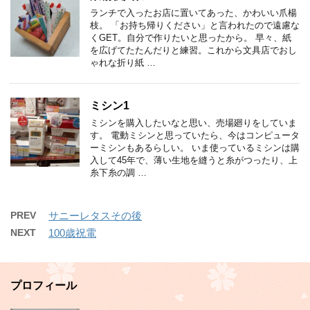
ランチで入ったお店に置いてあった、かわいい爪楊
枝。 「お持ち帰りください」と言われたので遠慮な
くGET。自分で作りたいと思ったから。 早々、紙
を広げてたたんだりと練習。これから文具店でおし
ゃれな折り紙 …
ミシン1
ミシンを購入したいなと思い、売場廻りをしていま
す。 電動ミシンと思っていたら、今はコンピュータ
ーミシンもあるらしい。 いま使っているミシンは購
入して45年で、薄い生地を縫うと糸がつったり、上
糸下糸の調 …
PREV
サニーレタスその後
NEXT
100歳祝電
プロフィール