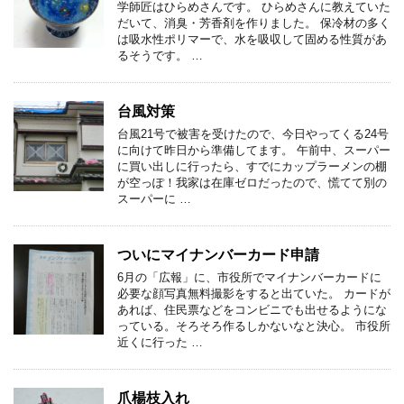
学師匠はひらめさんです。 ひらめさんに教えていた
だいて、消臭・芳香剤を作りました。 保冷材の多く
は吸水性ポリマーで、水を吸収して固める性質があ
るそうです。 …
台風対策
台風21号で被害を受けたので、今日やってくる24号
に向けて昨日から準備してます。 午前中、スーパー
に買い出しに行ったら、すでにカップラーメンの棚
が空っぽ！我家は在庫ゼロだったので、慌てて別の
スーパーに …
ついにマイナンバーカード申請
6月の「広報」に、市役所でマイナンバーカードに
必要な顔写真無料撮影をすると出ていた。 カードが
あれば、住民票などをコンビニでも出せるようにな
っている。そろそろ作るしかないなと決心。 市役所
近くに行った …
爪楊枝入れ