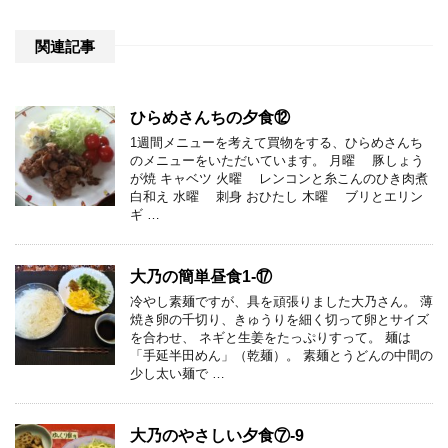
関連記事
ひらめさんちの夕食⑫
1週間メニューを考えて買物をする、ひらめさんち
のメニューをいただいています。 月曜 豚しょう
が焼 キャベツ 火曜 レンコンと糸こんのひき肉煮
白和え 水曜 刺身 おひたし 木曜 ブリとエリン
ギ …
大乃の簡単昼食1-⑰
冷やし素麺ですが、具を頑張りました大乃さん。 薄
焼き卵の千切り、きゅうりを細く切って卵とサイズ
を合わせ、 ネギと生姜をたっぷりすって。 麺は
「手延半田めん」（乾麺）。 素麺とうどんの中間の
少し太い麺で …
大乃のやさしい夕食⑦-9