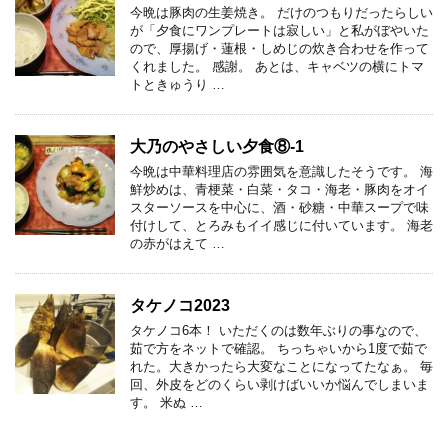
今晩は豚肉の生姜焼き。 だけのつもりだったらしい
が「夕食にワンプレートは寂しい」と私がぼやいた
ので、厚揚げ・蓮根・しめじの炊き合わせを作って
くれました。 感謝。 あとは、キャベツの横にトマ
トときゅうり …
大乃のやさしい夕食⑧-1
今晩は中華料理店の雰囲気を意識したそうです。 海
鮮炒めは、青梗菜・白菜・タコ・海老・豚肉をオイ
スターソースを中心に、酒・砂糖・中華スープで味
付けして、とろみもイイ感じに付いています。 海老
の赤がはえて …
タケノコ2023
タケノコ6本！ いただくのは数年ぶりの事なので、
茹で方をネットで確認。 ちっちゃいから1度で茹で
れた。大きかったら大変なことになってたなぁ。 毎
回、外皮をどのくらい剥けばいいか悩んでしまいま
す。 米ぬ …