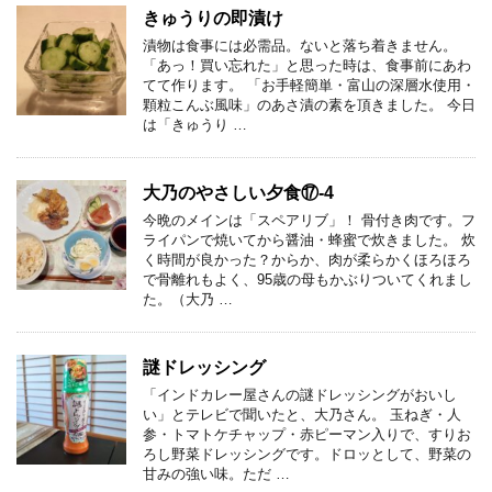
きゅうりの即漬け
漬物は食事には必需品。ないと落ち着きません。
「あっ！買い忘れた」と思った時は、食事前にあわ
てて作ります。 「お手軽簡単・富山の深層水使用・
顆粒こんぶ風味」のあさ漬の素を頂きました。 今日
は「きゅうり …
大乃のやさしい夕食⑰-4
今晩のメインは「スペアリブ」！ 骨付き肉です。フ
ライパンで焼いてから醤油・蜂蜜で炊きました。 炊
く時間が良かった？からか、肉が柔らかくほろほろ
で骨離れもよく、95歳の母もかぶりついてくれまし
た。（大乃 …
謎ドレッシング
「インドカレー屋さんの謎ドレッシングがおいし
い」とテレビで聞いたと、大乃さん。 玉ねぎ・人
参・トマトケチャップ・赤ピーマン入りで、すりお
ろし野菜ドレッシングです。ドロッとして、野菜の
甘みの強い味。ただ …