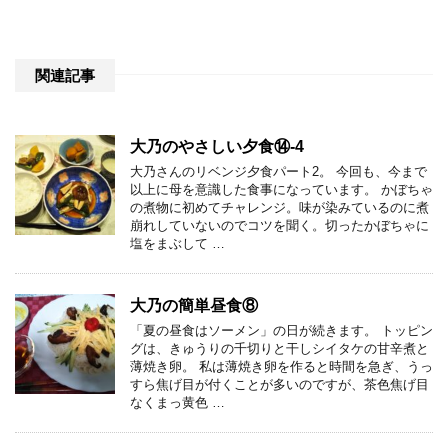
関連記事
大乃のやさしい夕食⑭-4
大乃さんのリベンジ夕食パート2。 今回も、今まで
以上に母を意識した食事になっています。 かぼちゃ
の煮物に初めてチャレンジ。味が染みているのに煮
崩れしていないのでコツを聞く。切ったかぼちゃに
塩をまぶして …
大乃の簡単昼食⑧
「夏の昼食はソーメン」の日が続きます。 トッピン
グは、きゅうりの千切りと干しシイタケの甘辛煮と
薄焼き卵。 私は薄焼き卵を作ると時間を急ぎ、うっ
すら焦げ目が付くことが多いのですが、茶色焦げ目
なくまっ黄色 …