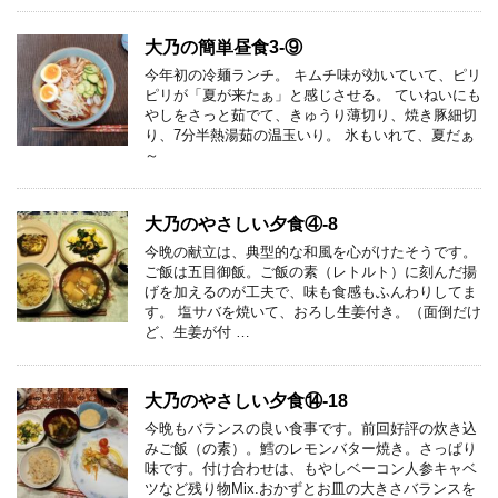
大乃の簡単昼食3-⑨
今年初の冷麺ランチ。 キムチ味が効いていて、ピリ
ピリが「夏が来たぁ」と感じさせる。 ていねいにも
やしをさっと茹でて、きゅうり薄切り、焼き豚細切
り、7分半熱湯茹の温玉いり。 氷もいれて、夏だぁ
～
大乃のやさしい夕食④-8
今晩の献立は、典型的な和風を心がけたそうです。
ご飯は五目御飯。ご飯の素（レトルト）に刻んだ揚
げを加えるのが工夫で、味も食感もふんわりしてま
す。 塩サバを焼いて、おろし生姜付き。（面倒だけ
ど、生姜が付 …
大乃のやさしい夕食⑭-18
今晩もバランスの良い食事です。前回好評の炊き込
みご飯（の素）。鱈のレモンバター焼き。さっぱり
味です。付け合わせは、もやしベーコン人参キャベ
ツなど残り物Mix.おかずとお皿の大きさバランスを