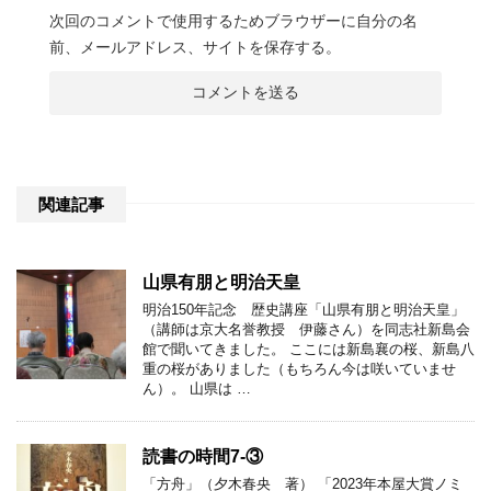
次回のコメントで使用するためブラウザーに自分の名
前、メールアドレス、サイトを保存する。
関連記事
山県有朋と明治天皇
明治150年記念 歴史講座「山県有朋と明治天皇」
（講師は京大名誉教授 伊藤さん）を同志社新島会
館で聞いてきました。 ここには新島襄の桜、新島八
重の桜がありました（もちろん今は咲いていませ
ん）。 山県は …
読書の時間7-③
「方舟」（夕木春央 著） 「2023年本屋大賞ノミ