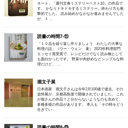
ネート」「週刊文春ミステリーベスト10」の作品で
す。 かなりドキドキするミステリー。終わり方も衝
撃的でした。 読み始めがなかなか進みませんでした
が、１ …
読書の時間7-⑪
「１０品を繰り返し作りましょう わたしの大事な
料理の話」（ウー・ウェン 著） 2023年料理部門
エッセイ賞受賞で、レシピだけでなく読み物として
も面白かったです。 野菜や肉炒めなどシンプルな料
理だけど、 …
堀文子展
日本画家 堀文子さんは今年2月100歳で逝去。その
追悼展が、京都高島屋で開催されていました。 これ
が堀さんの作品？と分からないようなのも含めて、
多種多様の作品があります。 本人も「その時をどう
生きてい …
読書の時間8-⑬