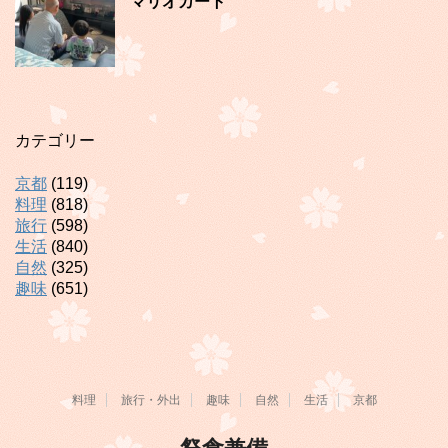
マリオカート
カテゴリー
京都
(119)
料理
(818)
旅行
(598)
生活
(840)
自然
(325)
趣味
(651)
料理
旅行・外出
趣味
自然
生活
京都