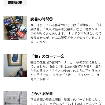
関連記事
読書の時間①
今、はまっている作家のひとりは「今野敏」。 「隠
蔽捜査」「東京湾臨海署安積班」など、警察シリー
ズ物がたくさんあります。 ＴＶドラマを見ないので
知りませんが、たぶん警察ドラマで知っている人は
多いのかな。 …
「和」のコーナー②
書道の先生宅の玄関コーナーが、秋の季節に変わっ
ていました。 先月と同じに白い液で字を書き、裏か
ら色を塗ると「ろうけつ染め」のように字が浮き上
がる手法です。 文字は「月夜」。 見ていたら、月
見団子が食べ …
さかさま記事
朝日新聞の毎週土曜日「読書」のページを楽しみに
しています。 自分にあう「おすすめ本」がないかな