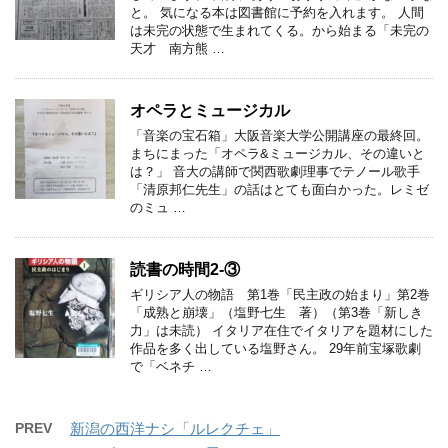
と。 気になる本は図書館に予約を入れます。 人間
は未完の状態で生まれてくる。から始まる「未完の
天才 南方熊 …
オペラとミュージカル
「音楽の宝石箱」大阪音楽大学公開講座の最終回。
まちにまった「オペラ&ミュージカル、その違いと
は？」 音大の講師で関西歌劇理事でテノール歌手
「清原邦仁先生」の話はとても面白かった。レミゼ
のミュ …
読書の時間2-③
ギリシア人の物語 第1巻「民主政の始まり」第2巻
「成熟と崩壊」（塩野七生 著）（第3巻「新しき
力」は未読） イタリア在住でイタリアを題材にした
作品を多く出している塩野さん。 29年前宝塚歌劇
で「ベネチ …
PREV
新潟の西洋ナシ「ルレクチェ」