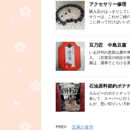
アクセサリー修理
購入店がはっきりしてい
サリーは、これがご縁の
こに持って行けばいいの
豆乃匠 中島豆腐
いま評判の恵那山麓中津
入。（百貨店の特設や期
腐は、濃厚でとろける美
石油原料節約ポテ
カルビーのポテトチッ
表して、スーパーに行く
んが、思い切りいい方針
PREV
宝塚の食堂