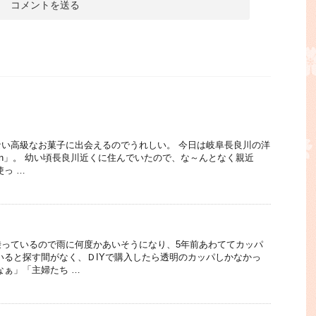
い高級なお菓子に出会えるのでうれしい。 今日は岐阜長良川の洋
 tatin」。 幼い頃長良川近くに住んでいたので、な～んとなく親近
使っ …
乗っているので雨に何度かあいそうになり、5年前あわててカッパ
いると探す間がなく、ＤIYで購入したら透明のカッパしかなかっ
なぁ」「主婦たち …