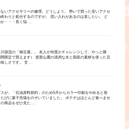
ないアクセサリーの修理。どうしよう。 勢いで買った安いアクセ
終わりと処分するのですが。 思い入れがあるのは直したい。 ど
か・・・長く悩 …
川源流の「御豆腐」。 友人が何度かチャレンジして、やっと購
間限定で買えます） 恵那山麓の清冽な水と国産の素材を使った豆
味しさです。 甘 …
チ
プスが、「石油原料節約」のため5月からカラー印刷をやめると発
たびに菓子売場をのぞいていました。 ポテチはほとんど食べませ
の商品をぜひ見た …