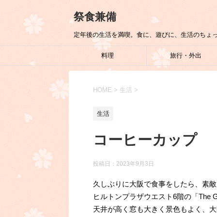
祭食兼備
定年後の生活を満喫。食に、遊びに、生活のちょ
料理
旅行・外出
HOME
>
生活
>
生活
コーヒーカップ
投稿日：
2023年9月3日
久しぶりに大阪で食事をしたら、素敵
ヒルトンプラザウエスト6階の「The Gra
天井が高く窓も大きく景色もよく、大