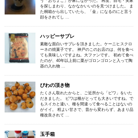
う「おちょこ」が家になかった。 再度、自宅・実家
を探しまわり、なかなかいいのを見つけました。 ま
た桐箱から出していたら、「金」になるのにと言う
顔をされてし …
ハッピーサブレ
素敵な面白いサブレを頂きました。ケーニヒスクロ
ーネの焼菓子です。 神戸のこのお店のは、何を食べ
ても美味しいですよね。大ファンです。 初めて食べ
たのが、40年以上前に栗がゴロンゴロンと入って陶
器の入れ物 …
びわの頂き物
たくさん取れたからと、ご近所から「ビワ」をいた
だきました。 ビワは種がとっても大きいですね。で
もスイカと違い、種を間違って食べることはないの
がイイ。 程よい甘さで、昔から変わらず、あまり品
種改良されて …
玉手箱