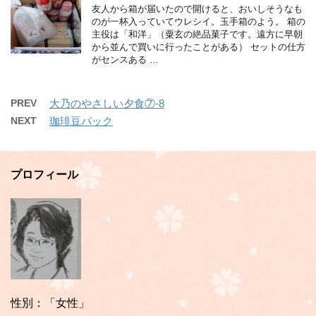
友人から箱が届いたので開けると、おいしそうなも
のが一杯入っていてウレシイ。玉手箱のよう。 箱の
主役は「和洋」（粟玄の絶品菓子です。遠方に早朝
から並んで買いに行ったことがある） セットの仕方
がセンスある …
PREV
大乃のやさしい夕食⑦-8
NEXT
珈琲豆パック
プロフィール
性別：「女性」