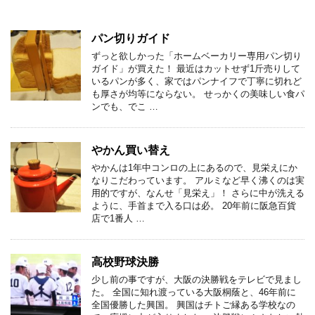
パン切りガイド
ずっと欲しかった「ホームベーカリー専用パン切り
ガイド」が買えた！ 最近はカットせず1斤売りして
いるパンが多く、家ではパンナイフで丁寧に切れど
も厚さが均等にならない。 せっかくの美味しい食パ
ンでも、でこ …
やかん買い替え
やかんは1年中コンロの上にあるので、見栄えにか
なりこだわっています。 アルミなど早く沸くのは実
用的ですが、なんせ「見栄え」！ さらに中が洗える
ように、手首まで入る口は必。 20年前に阪急百貨
店で1番人 …
高校野球決勝
少し前の事ですが、大阪の決勝戦をテレビで見まし
た。 全国に知れ渡っている大阪桐蔭と、46年前に
全国優勝した興国。 興国はチトご縁ある学校なの