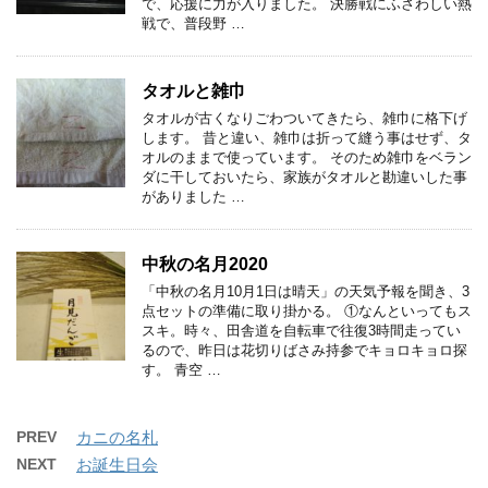
で、応援に力が入りました。 決勝戦にふさわしい熱
戦で、普段野 …
タオルと雑巾
タオルが古くなりごわついてきたら、雑巾に格下げ
します。 昔と違い、雑巾は折って縫う事はせず、タ
オルのままで使っています。 そのため雑巾をベラン
ダに干しておいたら、家族がタオルと勘違いした事
がありました …
中秋の名月2020
「中秋の名月10月1日は晴天」の天気予報を聞き、3
点セットの準備に取り掛かる。 ①なんといってもス
スキ。時々、田舎道を自転車で往復3時間走ってい
るので、昨日は花切りばさみ持参でキョロキョロ探
す。 青空 …
PREV
カニの名札
NEXT
お誕生日会