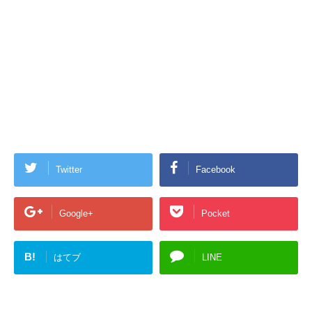
Twitter
Facebook
Google+
Pocket
B!
はてブ
LINE