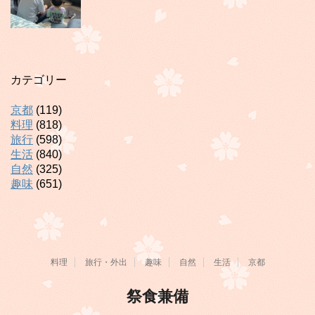
カテゴリー
京都
(119)
料理
(818)
旅行
(598)
生活
(840)
自然
(325)
趣味
(651)
料理
旅行・外出
趣味
自然
生活
京都
祭食兼備