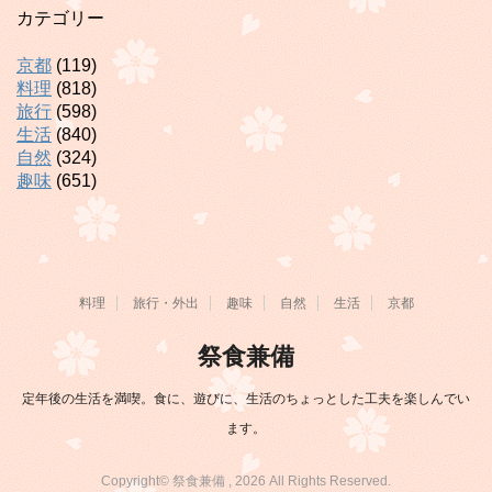
カテゴリー
京都
(119)
料理
(818)
旅行
(598)
生活
(840)
自然
(324)
趣味
(651)
料理
旅行・外出
趣味
自然
生活
京都
祭食兼備
定年後の生活を満喫。食に、遊びに、生活のちょっとした工夫を楽しんでい
ます。
Copyright© 祭食兼備 , 2026 All Rights Reserved.