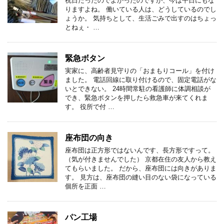
祝日だったのでよかったのですが、今は平日にもな
りますよね。 働いている人は、どうしているのでし
ょうか。 気持ちとして、生活ごみで出すのはちょっ
とねぇ・ …
緊急ボタン
実家に、高齢者見守りの「おまもりコール」を付け
ました。 電話回線に取り付けるので、固定電話がな
いとできない。 24時間常駐の看護師に体調相談が
でき、緊急ボタンを押したら救急車が来てくれま
す。 役所で付 …
座布団の向き
座布団は正方形ではないんです、長方形ですって。
（気が付きませんでした） 京都在住の友人から教え
てもらいました。 だから、座布団には向きがありま
す。 見方は、座布団の縫い目のない袋になっている
個所を正面 …
パン工場