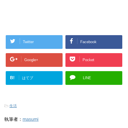
Twitter
Facebook
Google+
Pocket
B!
はてブ
LINE
-
生活
執筆者：
masumi