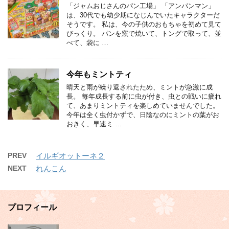
「ジャムおじさんのパン工場」 「アンパンマン」
は、30代でも幼少期になじんでいたキャラクターだ
そうです。 私は、今の子供のおもちゃを初めて見て
びっくり。 パンを窯で焼いて、トングで取って、並
べて、袋に …
今年もミントティ
晴天と雨が繰り返されたため、ミントが急激に成
長。 毎年成長する前に虫が付き、虫との戦いに疲れ
て、あまりミントティを楽しめていませんでした。
今年は全く虫付かずで、日陰なのにミントの葉がお
おきく、早速ミ …
PREV
イルギオットーネ２
NEXT
れんこん
プロフィール