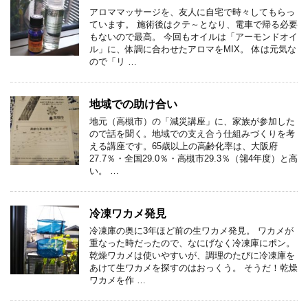
アロママッサージを、友人に自宅で時々してもらっ
ています。 施術後はクテ～となり、電車で帰る必要
もないので最高。 今回もオイルは「アーモンドオイ
ル」に、体調に合わせたアロマをMIX。 体は元気な
ので「リ …
地域での助け合い
地元（高槻市）の「減災講座」に、家族が参加した
ので話を聞く。地域での支え合う仕組みづくりを考
える講座です。65歳以上の高齢化率は、大阪府
27.7％・全国29.0％・高槻市29.3％（㋿4年度）と高
い。 …
冷凍ワカメ発見
冷凍庫の奥に3年ほど前の生ワカメ発見。 ワカメが
重なった時だったので、なにげなく冷凍庫にポン。
乾燥ワカメは使いやすいが、調理のたびに冷凍庫を
あけて生ワカメを探すのはおっくう。 そうだ！乾燥
ワカメを作 …