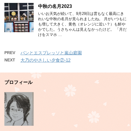
中秋の名月2023
いいお天気が続いて、9月29日は雲もなく最高にき
れいな中秋の名月が見られましたね。 月がいつもに
も増して大きく、黄色（オレンジに近い？）も鮮や
かでした。うさちゃんは見えなかったけど。 「月だ
けをスマホ …
PREV
パンとエスプレッソと嵐山庭園
NEXT
大乃のやさしい夕食②-12
プロフィール